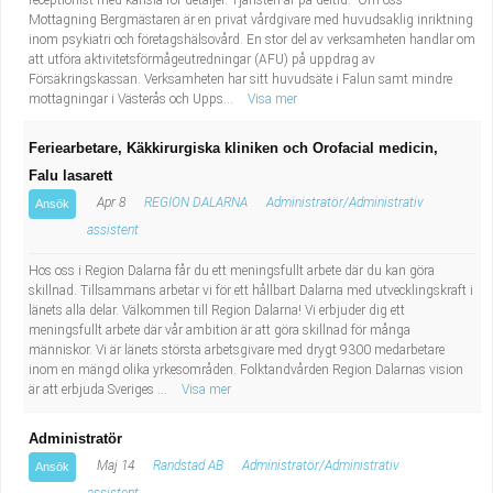
receptionist med känsla för detaljer. Tjänsten är på deltid. Om oss
Mottagning Bergmästaren är en privat vårdgivare med huvudsaklig inriktning
inom psykiatri och företagshälsovård. En stor del av verksamheten handlar om
att utföra aktivitetsförmågeutredningar (AFU) på uppdrag av
Försäkringskassan. Verksamheten har sitt huvudsäte i Falun samt mindre
mottagningar i Västerås och Upps...
Visa mer
Feriearbetare, Käkkirurgiska kliniken och Orofacial medicin,
Falu lasarett
Apr 8
REGION DALARNA
Administratör/Administrativ
Ansök
assistent
Hos oss i Region Dalarna får du ett meningsfullt arbete där du kan göra
skillnad. Tillsammans arbetar vi för ett hållbart Dalarna med utvecklingskraft i
länets alla delar. Välkommen till Region Dalarna! Vi erbjuder dig ett
meningsfullt arbete där vår ambition är att göra skillnad för många
människor. Vi är länets största arbetsgivare med drygt 9300 medarbetare
inom en mängd olika yrkesområden. Folktandvården Region Dalarnas vision
är att erbjuda Sveriges ...
Visa mer
Administratör
Maj 14
Randstad AB
Administratör/Administrativ
Ansök