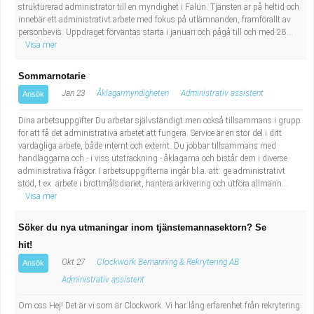
strukturerad administratör till en myndighet i Falun. Tjänsten är på heltid och
innebär ett administrativt arbete med fokus på utlämnanden, framförallt av
personbevis. Uppdraget förväntas starta i januari och pågå till och med 28...
Visa mer
Sommarnotarie
Jan 23
Åklagarmyndigheten
Administrativ assistent
Ansök
Dina arbetsuppgifter Du arbetar självständigt men också tillsammans i grupp
för att få det administrativa arbetet att fungera. Service är en stor del i ditt
vardagliga arbete, både internt och externt. Du jobbar tillsammans med
handläggarna och - i viss utsträckning - åklagarna och bistår dem i diverse
administrativa frågor. I arbetsuppgifterna ingår bl.a. att: ge administrativt
stöd, t.ex. arbete i brottmålsdiariet, hantera arkivering och utföra allmänn...
Visa mer
Söker du nya utmaningar inom tjänstemannasektorn? Se
hit!
Okt 27
Clockwork Bemanning & Rekrytering AB
Ansök
Administrativ assistent
Om oss Hej! Det är vi som är Clockwork. Vi har lång erfarenhet från rekrytering