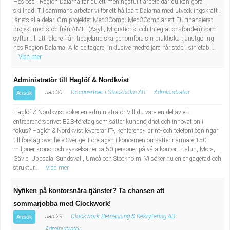
Hos oss i Region Dalarna får du ett meningsfullt arbete där du kan göra
skillnad. Tillsammans arbetar vi för ett hållbart Dalarna med utvecklingskraft i
länets alla delar. Om projektet Med3Comp: Med3Comp är ett EU-finansierat
projekt med stöd från AMIF (Asyl-, Migrations- och Integrationsfonden) som
syftar till att läkare från tredjeland ska genomföra sin praktiska tjänstgöring
hos Region Dalarna. Alla deltagare, inklusive medföljare, får stöd i sin etabl...
Visa mer
Administratör till Haglöf & Nordkvist
Jan 30
Docupartner i Stockholm AB
Administratör
Ansök
Haglöf & Nordkvist söker en administratör Vill du vara en del av ett
entreprenörsdrivet B2B-företag som sätter kundnöjdhet och innovation i
fokus? Haglöf & Nordkvist levererar IT-, konferens-, print- och telefonilösningar
till företag över hela Sverige. Företagen i koncernen omsätter närmare 150
miljoner kronor och sysselsätter ca 50 personer på våra kontor i Falun, Mora,
Gävle, Uppsala, Sundsvall, Umeå och Stockholm. Vi söker nu en engagerad och
struktur...
Visa mer
Nyfiken på kontorsnära tjänster? Ta chansen att
sommarjobba med Clockwork!
Jan 29
Clockwork Bemanning & Rekrytering AB
Ansök
Administratör