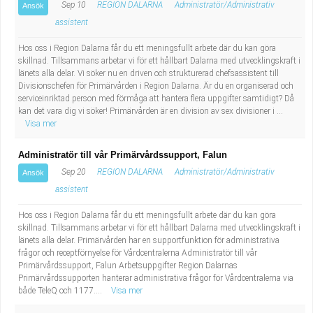
Sep 10
REGION DALARNA
Administratör/Administrativ
Ansök
assistent
Hos oss i Region Dalarna får du ett meningsfullt arbete där du kan göra
skillnad. Tillsammans arbetar vi för ett hållbart Dalarna med utvecklingskraft i
länets alla delar. Vi söker nu en driven och strukturerad chefsassistent till
Divisionschefen för Primärvården i Region Dalarna. Är du en organiserad och
serviceinriktad person med förmåga att hantera flera uppgifter samtidigt? Då
kan det vara dig vi söker! Primärvården är en division av sex divisioner i ...
Visa mer
Administratör till vår Primärvårdssupport, Falun
Sep 20
REGION DALARNA
Administratör/Administrativ
Ansök
assistent
Hos oss i Region Dalarna får du ett meningsfullt arbete där du kan göra
skillnad. Tillsammans arbetar vi för ett hållbart Dalarna med utvecklingskraft i
länets alla delar. Primärvården har en supportfunktion för administrativa
frågor och receptförnyelse för Vårdcentralerna Administratör till vår
Primärvårdssupport, Falun Arbetsuppgifter Region Dalarnas
Primärvårdssupporten hanterar administrativa frågor för Vårdcentralerna via
både TeleQ och 1177....
Visa mer