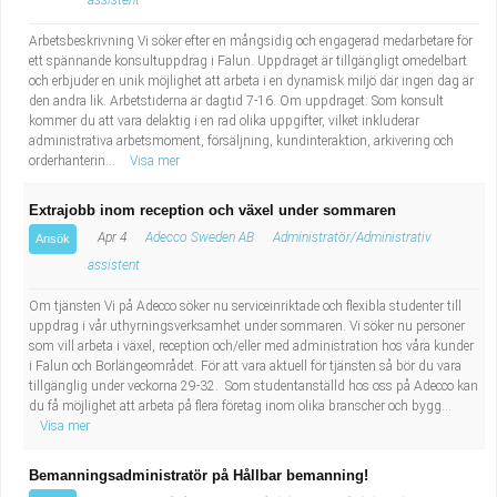
assistent
Arbetsbeskrivning Vi söker efter en mångsidig och engagerad medarbetare för
ett spännande konsultuppdrag i Falun. Uppdraget är tillgängligt omedelbart
och erbjuder en unik möjlighet att arbeta i en dynamisk miljö där ingen dag är
den andra lik. Arbetstiderna är dagtid 7-16. Om uppdraget: Som konsult
kommer du att vara delaktig i en rad olika uppgifter, vilket inkluderar
administrativa arbetsmoment, försäljning, kundinteraktion, arkivering och
orderhanterin...
Visa mer
Extrajobb inom reception och växel under sommaren
Apr 4
Adecco Sweden AB
Administratör/Administrativ
Ansök
assistent
Om tjänsten Vi på Adecco söker nu serviceinriktade och flexibla studenter till
uppdrag i vår uthyrningsverksamhet under sommaren. Vi söker nu personer
som vill arbeta i växel, reception och/eller med administration hos våra kunder
i Falun och Borlängeområdet. För att vara aktuell för tjänsten så bör du vara
tillgänglig under veckorna 29-32. Som studentanställd hos oss på Adecco kan
du få möjlighet att arbeta på flera företag inom olika branscher och bygg...
Visa mer
Bemanningsadministratör på Hållbar bemanning!