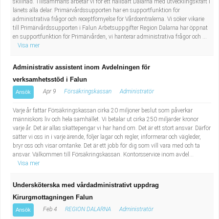
skillnad. Tillsammans arbetar vi för ett hållbart Dalarna med utvecklingskraft i
länets alla delar. Primärvårdssupporten har en supportfunktion för
administrativa frågor och receptförnyelse för Vårdcentralerna. Vi söker vikarie
till Primärvårdssupporten i Falun Arbetsuppgifter Region Dalarna har öppnat
en supportfunktion för Primärvården, vi hanterar administrativa frågor och ...
Visa mer
Administrativ assistent inom Avdelningen för
verksamhetsstöd i Falun
Apr 9
Försäkringskassan
Administratör
Ansök
Varje år fattar Försäkringskassan cirka 20 miljoner beslut som påverkar
människors liv och hela samhället. Vi betalar ut cirka 250 miljarder kronor
varje år. Det är allas skattepengar vi har hand om. Det är ett stort ansvar. Därför
sätter vi oss in i varje ärende, följer lagar och regler, informerar och vägleder,
bryr oss och visar omtanke. Det är ett jobb för dig som vill vara med och ta
ansvar. Välkommen till Försäkringskassan. Kontorsservice inom avdel...
Visa mer
Undersköterska med vårdadministrativt uppdrag
Kirurgmottagningen Falun
Feb 4
REGION DALARNA
Administratör
Ansök