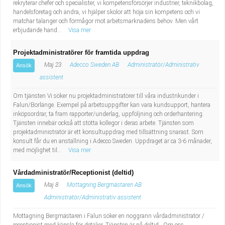
rekryterar chefer och specialister, vi kompetensförsörjer industrier, teknikbolag,
handelsföretag och andra, vi hjälper skolor att höja sin kompetens och vi
matchar talanger och förmågor mot arbetsmarknadens behov. Men vårt
erbjudande hand...
Visa mer
Projektadministratörer för framtida uppdrag
Maj 23
Adecco Sweden AB
Administratör/Administrativ
Ansök
assistent
Om tjänsten Vi söker nu projektadministratörer till våra industrikunder i
Falun/Borlänge. Exempel på arbetsuppgifter kan vara kundsupport, hantera
inköpsordrar, ta fram rapporter/underlag, uppföljning och orderhantering.
Tjänsten innebär också att stötta kollegor i deras arbete. Tjänsten som
projektadministratör är ett konsultuppdrag med tillsättning snarast. Som
konsult får du en anställning i Adecco Sweden. Uppdraget är ca 3-6 månader,
med möjlighet til...
Visa mer
Vårdadministratör/Receptionist (deltid)
Maj 8
Mottagning Bergmästaren AB
Ansök
Administratör/Administrativ assistent
Mottagning Bergmästaren i Falun söker en noggrann vårdadministratör /