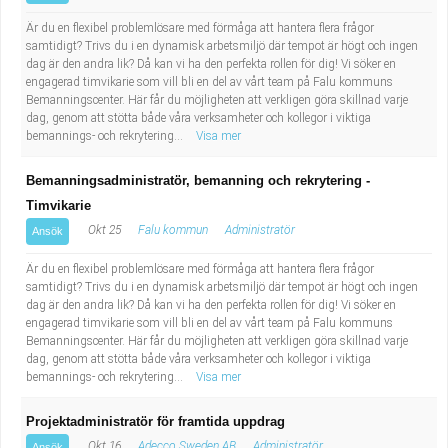
Är du en flexibel problemlösare med förmåga att hantera flera frågor
samtidigt? Trivs du i en dynamisk arbetsmiljö där tempot är högt och ingen
dag är den andra lik? Då kan vi ha den perfekta rollen för dig! Vi söker en
engagerad timvikarie som vill bli en del av vårt team på Falu kommuns
Bemanningscenter. Här får du möjligheten att verkligen göra skillnad varje
dag, genom att stötta både våra verksamheter och kollegor i viktiga
bemannings- och rekrytering...
Visa mer
Bemanningsadministratör, bemanning och rekrytering -
Timvikarie
Okt 25
Falu kommun
Administratör
Ansök
Är du en flexibel problemlösare med förmåga att hantera flera frågor
samtidigt? Trivs du i en dynamisk arbetsmiljö där tempot är högt och ingen
dag är den andra lik? Då kan vi ha den perfekta rollen för dig! Vi söker en
engagerad timvikarie som vill bli en del av vårt team på Falu kommuns
Bemanningscenter. Här får du möjligheten att verkligen göra skillnad varje
dag, genom att stötta både våra verksamheter och kollegor i viktiga
bemannings- och rekrytering...
Visa mer
Projektadministratör för framtida uppdrag
Okt 16
Adecco Sweden AB
Administratör
Ansök