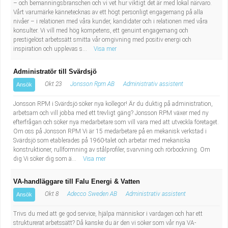
– och bemanningsbranschen och vi vet hur viktigt det är med lokal närvaro.
Vårt varumärke kännetecknas av ett högt personligt engagemang på alla
nivåer – i relationen med våra kunder, kandidater och i relationen med våra
konsulter. Vi vill med hög kompetens, ett genuint engagemang och
prestigelöst arbetssätt smitta vår omgivning med positiv energi och
inspiration och upplevas s...
Visa mer
Administratör till Svärdsjö
Okt 23
Jonsson Rpm AB
Administrativ assistent
Ansök
Jonsson RPM i Svärdsjö söker nya kollegor! Är du duktig på administration,
arbetsam och vill jobba med ett trevligt gäng? Jonsson RPM växer med ny
efterfrågan och söker nya medarbetare som vill vara med att utveckla företaget.
Om oss på Jonsson RPM Vi är 15 medarbetare på en mekanisk verkstad i
Svärdsjö som etablerades på 1960-talet och arbetar med mekaniska
konstruktioner, rullformning av stålprofiler, svarvning och rörbockning. Om
dig Vi söker dig som ä...
Visa mer
VA-handläggare till Falu Energi & Vatten
Okt 8
Adecco Sweden AB
Administrativ assistent
Ansök
Trivs du med att ge god service, hjälpa människor i vardagen och har ett
strukturerat arbetssätt? Då kanske du är den vi söker som vår nya VA-