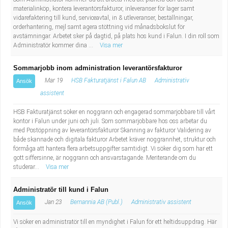
Industriell tillverkning
Behandlingsassistent/Socialpedagog
materialinköp, kontera leverantörsfakturor, inleveranser för lager samt
vidarefaktering till kund, serviceavtal, in & utleveranser, beställningar,
orderhantering, mejl samt agera stöttning vid månadsbokslut för
Installation, drift, underhåll
Tandsköterska
avstämningar. Arbetet sker på dagtid, på plats hos kund i Falun. I din roll som
Administratör kommer dina ...
Visa mer
Kropps- och skönhetsvård
Budbilsförare
Sommarjobb inom administration leverantörsfakturor
Mar 19
HSB Fakturatjänst i Falun AB
Administrativ
Ansök
Kultur, media, design
Tidningsbud/Tidningsdistributör
assistent
Militärt arbete
Lärare i fritidshem/Fritidspedagog
HSB Fakturatjänst söker en noggrann och engagerad sommarjobbare till vårt
kontor i Falun under juni och juli. Som sommarjobbare hos oss arbetar du
med Postöppning av leverantörsfakturor Skanning av fakturor Validering av
Naturbruk
Taxiförare/Taxichaufför
både skannade och digitala fakturor Arbetet kräver noggrannhet, struktur och
förmåga att hantera flera arbetsuppgifter samtidigt. Vi söker dig som har ett
gott siffersinne, är noggrann och ansvarstagande. Meriterande om du
Naturvetenskapligt arbete
Läkarsekreterare/Vårdadmin/Medicinsk
studerar...
Visa mer
sekreterare
Pedagogiskt arbete
Administratör till kund i Falun
Jan 23
Bemannia AB (Publ.)
Administrativ assistent
Ansök
Lastbilsförare m.fl.
Sanering och renhållning
Vi söker en administratör till en myndighet i Falun för ett heltidsuppdrag. Här