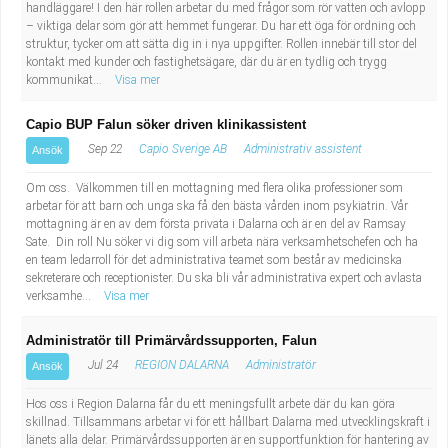
handläggare! I den här rollen arbetar du med frågor som rör vatten och avlopp
– viktiga delar som gör att hemmet fungerar. Du har ett öga för ordning och
struktur, tycker om att sätta dig in i nya uppgifter. Rollen innebär till stor del
kontakt med kunder och fastighetsägare, där du är en tydlig och trygg
kommunikat...
Visa mer
Capio BUP Falun söker driven klinikassistent
Sep 22
Capio Sverige AB
Administrativ assistent
Ansök
Om oss. Välkommen till en mottagning med flera olika professioner som
arbetar för att barn och unga ska få den bästa vården inom psykiatrin. Vår
mottagning är en av dem första privata i Dalarna och är en del av Ramsay
Sate. Din roll Nu söker vi dig som vill arbeta nära verksamhetschefen och ha
en team ledarroll för det administrativa teamet som består av medicinska
sekreterare och receptionister. Du ska bli vår administrativa expert och avlasta
verksamhe...
Visa mer
Administratör till Primärvårdssupporten, Falun
Jul 24
REGION DALARNA
Administratör
Ansök
Hos oss i Region Dalarna får du ett meningsfullt arbete där du kan göra
skillnad. Tillsammans arbetar vi för ett hållbart Dalarna med utvecklingskraft i
länets alla delar. Primärvårdssupporten är en supportfunktion för hantering av