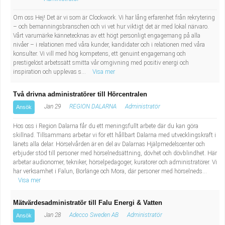
Om oss Hej! Det är vi som är Clockwork. Vi har lång erfarenhet från rekrytering
– och bemanningsbranschen och vi vet hur viktigt det är med lokal närvaro.
Vårt varumärke kännetecknas av ett högt personligt engagemang på alla
nivåer – i relationen med våra kunder, kandidater och i relationen med våra
konsulter. Vi vill med hög kompetens, ett genuint engagemang och
prestigelöst arbetssätt smitta vår omgivning med positiv energi och
inspiration och upplevas s...
Visa mer
Två drivna administratörer till Hörcentralen
Jan 29
REGION DALARNA
Administratör
Ansök
Hos oss i Region Dalarna får du ett meningsfullt arbete där du kan göra
skillnad. Tillsammans arbetar vi för ett hållbart Dalarna med utvecklingskraft i
länets alla delar. Hörselvården är en del av Dalarnas Hjälpmedelscenter och
erbjuder stöd till personer med hörselnedsättning, dövhet och dövblindhet. Här
arbetar audionomer, tekniker, hörselpedagoger, kuratorer och administratörer. Vi
har verksamhet i Falun, Borlänge och Mora, där personer med hörselneds...
Visa mer
Mätvärdesadministratör till Falu Energi & Vatten
Jan 28
Adecco Sweden AB
Administratör
Ansök