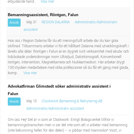
erbjudande hand...
Visa mer
Bemanningsassistent, Röntgen, Falun
Maj 31
REGION DALARNA
Administratör/Administrativ
Ansök
assistent
Hos oss i Region Dalarna får du ett meningsfullt arbete där du kan göra
skillnad. Tillsammans arbetar vi för ett hållbart Dalarna med utvecklingskraft i
länets alla delar. Röntgen i Falun är en dygnet runt verksamhet med akuta- och
tidsbokade undersökningar inom Ultraljud, Datortomografi, Konventionell
röntgen, Intervention, Magnetkamera och Nuklearmedicin. Här arbetar drygt
100 stycken medarbetare med olika professioner så du får ett gäng med glada,
komp...
Visa mer
Advokatfirman Glimstedt söker administrativ assistent i
Falun
Maj 15
Clockwork Bemanning & Rekrytering AB
Ansök
Administratör/Administrativ assistent
Om oss Hej! Det är vi som är Clockwork. Enligt Bolagsverket tillhör vi
bemanningsbranschen men vi ser det inte som att vi arbetar med bemanning
(inte bekvinning heller, för den delen) – vi jobbar med människor! Visst, vi