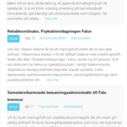
elektiv och en akut vårdavdelning, en öppenvårdsmottagning och ett
sekretariat. Vi är en klinik i ständig utveckling och kan erbjuda ett
stimulerande, självständigt och utmanade arbete inom ortopedi. Här
samverkar och arbeta...
Visa mer
Rehabkoordinator, Psykiatrimottagningen Falun
Maj 15
REGION DALARNA
Administratör
Ansök
Hos oss i Region Dalarna får du ett meningsfullt arbete där du kan göra
skillnad. Tillsammans arbetar vi för ett hållbart Dalarna med utvecklingskraft i
länets alla delar. Psykiatrimottagningen i Falun vänder sig till personer 18 år
och äldre som har behov av specialistpsykiatri. Vanligt förekommande
diagnoser är neuropsykiatriska diagnoser, bipolär sjukdom, svåra
depressioner, posttraumatiskt stressyndrom, personlighetsstörningar samt
psykossjukdomar och...
Visa mer
Semestervikarierande bemanningsadministratör till Falu
kommun
Apr 17
Falu kommun
Administratör
Ansök
Vill du ha ett meningsfullt och utvecklande sommarjobb där din insats gör
verklig skillnad? Är du en lösningsfokuserad person som trivs i ett högt tempo