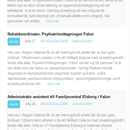
länets alla delar. Ortopediska kliniken i Falun är en länsklinik och består av en
elektiv och en akut vårdavdelning, en öppenvårdsmottagning och ett
sekretariat. Vi är en klinik i ständig utveckling och kan erbjuda ett
stimulerande, självständigt och utmanade arbete inom ortopedi. Här
samverkar och arbeta...
Visa mer
Rehabkoordinator, Psykiatrimottagningen Falun
Maj 27
REGION DALARNA
Administratör
Ansök
Hos oss i Region Dalarna får du ett meningsfullt arbete där du kan göra
skillnad. Tillsammans arbetar vi för ett hållbart Dalarna med utvecklingskraft i
länets alla delar. Psykiatrimottagningen i Falun vänder sig till personer 18 år
och äldre som har behov av specialistpsykiatri. Vanligt förekommande
diagnoser är neuropsykiatriska diagnoser, bipolär sjukdom, svåra
depressioner, posttraumatiskt stressyndrom, personlighetsstörningar samt
psykossjukdomar och...
Visa mer
Administrativ assistent till Familjecentral Elsborg i Falun
Maj 30
REGION DALARNA
Administratör
Ansök
Hos oss i Region Dalarna får du ett meningsfullt arbete där du kan göra
skillnad. Tillsammans arbetar vi för ett hållbart Dalarna med utvecklingskraft i
länets alla delar. Vilka är vi? Familjecentral Elsborg är Dalarnas största