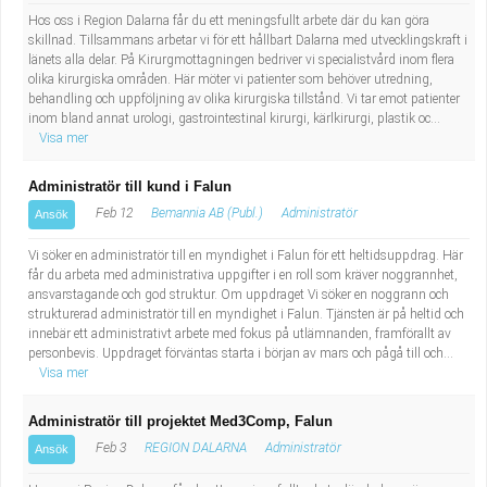
Hos oss i Region Dalarna får du ett meningsfullt arbete där du kan göra
skillnad. Tillsammans arbetar vi för ett hållbart Dalarna med utvecklingskraft i
länets alla delar. På Kirurgmottagningen bedriver vi specialistvård inom flera
olika kirurgiska områden. Här möter vi patienter som behöver utredning,
behandling och uppföljning av olika kirurgiska tillstånd. Vi tar emot patienter
inom bland annat urologi, gastrointestinal kirurgi, kärlkirurgi, plastik oc...
Visa mer
Administratör till kund i Falun
Feb 12
Bemannia AB (Publ.)
Administratör
Ansök
Vi söker en administratör till en myndighet i Falun för ett heltidsuppdrag. Här
får du arbeta med administrativa uppgifter i en roll som kräver noggrannhet,
ansvarstagande och god struktur. Om uppdraget Vi söker en noggrann och
strukturerad administratör till en myndighet i Falun. Tjänsten är på heltid och
innebär ett administrativt arbete med fokus på utlämnanden, framförallt av
personbevis. Uppdraget förväntas starta i början av mars och pågå till och...
Visa mer
Administratör till projektet Med3Comp, Falun
Feb 3
REGION DALARNA
Administratör
Ansök