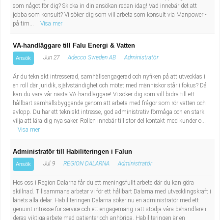
som något för dig? Skicka in din ansökan redan idag! Vad innebär det att
jobba som konsult? Vi söker dig som vill arbeta som konsult via Manpower -
på tim...
Visa mer
VA-handläggare till Falu Energi & Vatten
Jun 27
Adecco Sweden AB
Administratör
Ansök
Är du tekniskt intresserad, samhällsengagerad och nyfiken på att utvecklas i
en roll där juridik, självständighet och mötet med människor står i fokus? Då
kan du vara vår nästa VA-handläggare! Vi söker dig som vill bidra till ett
hållbart samhällsbyggande genom att arbeta med frågor som rör vatten och
avlopp. Du har ett tekniskt intresse, god administrativ förmåga och en stark
vilja att lära dig nya saker. Rollen innebär till stor del kontakt med kunder o...
Visa mer
Administratör till Habiliteringen i Falun
Jul 9
REGION DALARNA
Administratör
Ansök
Hos oss i Region Dalarna får du ett meningsfullt arbete där du kan göra
skillnad. Tillsammans arbetar vi för ett hållbart Dalarna med utvecklingskraft i
länets alla delar. Habiliteringen Dalarna söker nu en administratör med ett
genuint intresse för service och ett engagemang i att stödja våra behandlare i
deras viktiga arbete med patienter och anhöriga. Habiliteringen är en