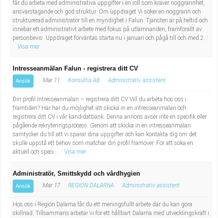
får du arbeta med administrativa uppgifter i en roll som kräver noggrannhet,
Fastighetsskötare
Socialt arbete
ansvarstagande och god struktur. Om uppdraget Vi söker en noggrann och
strukturerad administratör till en myndighet i Falun. Tjänsten är på heltid och
Informatör/Kommunikatör
Säkerhetsarbete
innebär ett administrativt arbete med fokus på utlämnanden, framförallt av
personbevis. Uppdraget förväntas starta nu i januari och pågå till och med 2...
Visa mer
Brevbärare
Tekniskt arbete
Intresseanmälan Falun - registrera ditt CV
Sjuksköterska, grundutbildad
Transport
Mar 11
Konsultia AB
Administrativ assistent
Ansök
Kock, storhushåll
Din profil Intresseanmälan – registrera ditt CV Vill du arbeta hos oss i
framtiden? Här har du möjlighet att skicka in en intresseanmälan och
registrera ditt CV i vår kandidatbank. Denna annons avser inte en specifik eller
Undersköterska, vård- o specialavd. o mottagning
pågående rekryteringsprocess. Genom att skicka in en intresseanmälan
samtycker du till att vi sparar dina uppgifter och kan kontakta dig om det
skulle uppstå ett behov som matchar din profil framöver. För att söka en
Bibliotekarie
aktuell och speci...
Visa mer
Administrativ assistent
Administratör, Smittskydd och vårdhygien
Mar 17
REGION DALARNA
Administrativ assistent
Ansök
Lärare i gymnasiet
Hos oss i Region Dalarna får du ett meningsfullt arbete där du kan göra
skillnad. Tillsammans arbetar vi för ett hållbart Dalarna med utvecklingskraft i