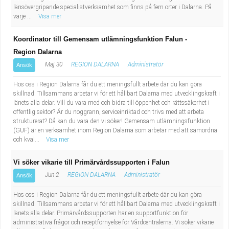
länsövergripande specialistverksamhet som finns på fem orter i Dalarna. På
varje ...
Visa mer
Koordinator till Gemensam utlämningsfunktion Falun -
Region Dalarna
Maj 30
REGION DALARNA
Administratör
Ansök
Hos oss i Region Dalarna får du ett meningsfullt arbete där du kan göra
skillnad. Tillsammans arbetar vi för ett hållbart Dalarna med utvecklingskraft i
länets alla delar. Vill du vara med och bidra till öppenhet och rättssäkerhet i
offentlig sektor? Är du noggrann, serviceinriktad och trivs med att arbeta
strukturerat? Då kan du vara den vi söker! Gemensam utlämningsfunktion
(GUF) är en verksamhet inom Region Dalarna som arbetar med att samordna
och kval...
Visa mer
Vi söker vikarie till Primärvårdssupporten i Falun
Jun 2
REGION DALARNA
Administratör
Ansök
Hos oss i Region Dalarna får du ett meningsfullt arbete där du kan göra
skillnad. Tillsammans arbetar vi för ett hållbart Dalarna med utvecklingskraft i
länets alla delar. Primärvårdssupporten har en supportfunktion för
administrativa frågor och receptförnyelse för Vårdcentralerna. Vi söker vikarie