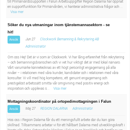
till Primärvårdssupporten i Falun Arbetsuppgifter Region Dalarna har öppnat
en supportfunktion för Primärvården, vi hanterar administrativa frågor och ...
Visa mer
Söker du nya utmaningar inom tjänstemannasektorn - se
hit!
Jun 27
Clockwork Bemanning & Rekrytering AB
Ansök
Administratör
Om oss Hej! Det är vi som är Clockwork. Vi har lång erfarenhet från rekrytering
– och bemanningsbranschen och vi vet hur viktigt det är med lokal närvaro.
Vårt varumärke kännetecknas av ett högt personligt engagemang på alla
nivåer – i relationen med våra kunder, kandidater och i relationen med våra
konsulter. Vi vill med hög kompetens, ett genuint engagemang och
prestigelöst arbetssätt smitta vår omgivning med positiv energi och
inspiration och upplevas s...
Visa mer
Mottagningskoordinator på ortopedimottagningen i Falun
Maj 27
REGION DALARNA
Administratör
Ansök
Hos oss i Region Dalarna får du ett meningsfullt arbete där du kan göra
skillnad. Tillsammans arbetar vi för ett hållbart Dalarna med utvecklingskraft i