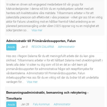
Vi söker en driven och engagerad medarbetare till vår grupp för
Mätvärdestjänster. I denna roll blir du en nyckelspelare i arbetet med att
hantera och kvalitetssäkra våra mätdata. Tillsammans arbetar vi för att
säkerställa precision och effektivitet i våra processer - vilket gör oss till en viktig
aktör för Faluns utveckling mot en hållbar framtid! Med anledning av en
planerad pensionsavgång under våren 2025 öppnar sig nu en möjlighet att
söka tjänsten so...
Visa mer
Administratör till Primärvårdssupporten, Falun
Jan 8
REGION DALARNA
Administratör
Ansök
Hos oss i Region Dalarna får du ett meningsfullt arbete där du kan göra
skillnad. Tillsammans arbetar vi för ett hållbart Dalarna med utvecklingskraft i
länets alla delar. Vi söker nu dig som vill bli en del av vårt team på
primärvårdssupporten för administrativa frågor och receptförnyelse för
vårdcentralerna. Administratör till Primärvårdssupporten, Falun
Arbetsuppgifter Hos oss får du en viktig roll där du bidrar till att underlätta
vardagen för...
Visa mer
Bemanningsadministratör, bemanning och rekrytering -
Timvikarie
Jan 28
Falu kommun
Administratör
Ansök