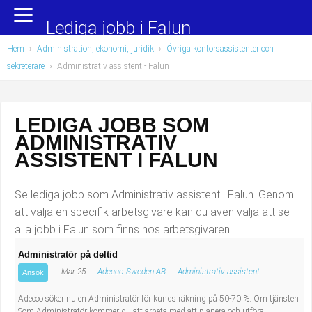
Yrkesområden
Populära jobb
Lediga jobb i Falun
Hem
›
Administration, ekonomi, juridik
›
Övriga kontorsassistenter och
Administration, ekonomi, juridik
Undersköterska, hemtjänst och äldreboende
sekreterare
›
Administrativ assistent
- Falun
Bygg och anläggning
Städare/Lokalvårdare
LEDIGA JOBB SOM
Chefer och verksamhetsledare
Barnskötare
ADMINISTRATIV
Data/IT
Lärare i förskola/Förskollärare
ASSISTENT I FALUN
Försäljning, inköp, marknadsföring
Lagerarbetare
Se lediga jobb som Administrativ assistent i Falun. Genom
att välja en specifik arbetsgivare kan du även välja att se
Hantverksyrken
Bussförare/Busschaufför
alla jobb i Falun som finns hos arbetsgivaren.
Administratör på deltid
Hotell, restaurang, storhushåll
Elevassistent
Mar 25
Adecco Sweden AB
Administrativ assistent
Ansök
Hälso- och sjukvård
Personlig assistent
Adecco söker nu en Administratör för kunds räkning på 50-70 %. Om tjänsten
Som Administratör kommer du att arbeta med att planera och utföra