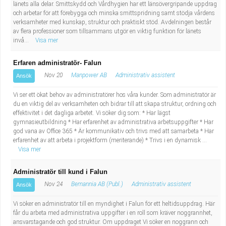
länets alla delar. Smittskydd och Vårdhygien har ett länsövergripande uppdrag
och arbetar för att förebygga och minska smittspridning samt stödja vårdens
verksamheter med kunskap, struktur och praktiskt stöd. Avdelningen består
av flera professioner som tillsammans utgör en viktig funktion för länets
invå...
Visa mer
Erfaren administratör- Falun
Nov 20
Manpower AB
Administrativ assistent
Ansök
Vi ser ett ökat behov av administratörer hos våra kunder. Som administratör är
du en viktig del av verksamheten och bidrar till att skapa struktur, ordning och
effektivitet i det dagliga arbetet. Vi söker dig som: * Har lägst
gymnasieutbildning * Har erfarenhet av administrativa arbetsuppgifter * Har
god vana av Office 365 * Är kommunikativ och trivs med att samarbeta * Har
erfarenhet av att arbeta i projektform (meriterande) * Trivs i en dynamisk ...
Visa mer
Administratör till kund i Falun
Nov 24
Bemannia AB (Publ.)
Administrativ assistent
Ansök
Vi söker en administratör till en myndighet i Falun för ett heltidsuppdrag. Här
får du arbeta med administrativa uppgifter i en roll som kräver noggrannhet,
ansvarstagande och god struktur. Om uppdraget Vi söker en noggrann och