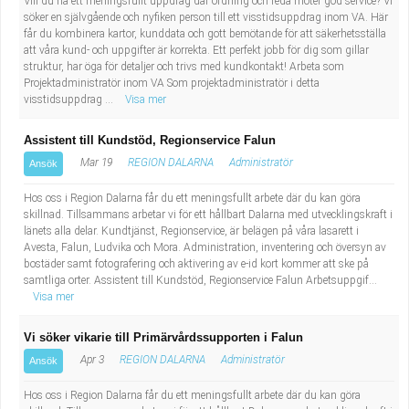
Vill du ha ett meningsfullt uppdrag där ordning och reda möter god service? Vi
söker en självgående och nyfiken person till ett visstidsuppdrag inom VA. Här
får du kombinera kartor, kunddata och gott bemötande för att säkerhetsställa
att våra kund- och uppgifter är korrekta. Ett perfekt jobb för dig som gillar
struktur, har öga för detaljer och trivs med kundkontakt! Arbeta som
Projektadministratör inom VA Som projektadministratör i detta
visstidsuppdrag ...
Visa mer
Assistent till Kundstöd, Regionservice Falun
Mar 19
REGION DALARNA
Administratör
Ansök
Hos oss i Region Dalarna får du ett meningsfullt arbete där du kan göra
skillnad. Tillsammans arbetar vi för ett hållbart Dalarna med utvecklingskraft i
länets alla delar. Kundtjänst, Regionservice, är belägen på våra lasarett i
Avesta, Falun, Ludvika och Mora. Administration, inventering och översyn av
bostäder samt fotografering och aktivering av e-id kort kommer att ske på
samtliga orter. Assistent till Kundstöd, Regionservice Falun Arbetsuppgif...
Visa mer
Vi söker vikarie till Primärvårdssupporten i Falun
Apr 3
REGION DALARNA
Administratör
Ansök
Hos oss i Region Dalarna får du ett meningsfullt arbete där du kan göra