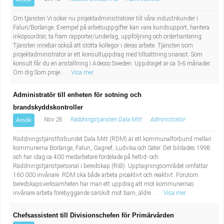
Om tjänsten Vi söker nu projektadministratörer till våra industrikunder i
Falun/Borlänge. Exempel på arbetsuppgifter kan vara kundsupport, hantera
inköpsordrar, ta fram rapporter/underlag, uppföljning och orderhantering.
Tjänsten innebär också att stötta kollegor i deras arbete. Tjänsten som
projektadministratör är ett konsultuppdrag med tillsättning snarast. Som
konsult får du en anställning i Adecco Sweden. Uppdraget är ca 3-6 månader.
Om dig Som proje...
Visa mer
Administratör till enheten för sotning och
brandskyddskontroller
Nov 26
Räddningstjänsten Dala Mitt
Administratör
Ansök
Räddningstjänstförbundet Dala Mitt (RDM) är ett kommunalförbund mellan
kommunerna Borlänge, Falun, Gagnef, Ludvika och Säter. Det bildades 1998
och har idag ca 400 medarbetare fördelade på heltid- och
Räddningstjänstpersonal i beredskap (RiB). Upptagningsområdet omfattar
160 000 invånare. RDM ska både arbeta proaktivt och reaktivt. Förutom
beredskapsverksamheten har man ett uppdrag att mot kommunernas
invånare arbeta förebyggande särskilt mot barn, äldre ...
Visa mer
Chefsassistent till Divisionschefen för Primärvården