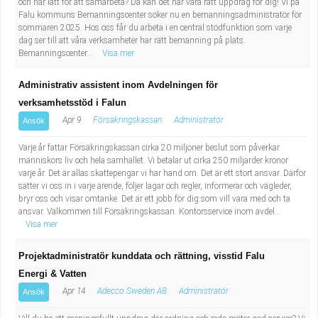
och har lätt för att samarbeta? Då kan det här vara rätt uppdrag för dig! Vi på
Falu kommuns Bemanningscenter söker nu en bemanningsadministratör för
sommaren 2025. Hos oss får du arbeta i en central stödfunktion som varje
dag ser till att våra verksamheter har rätt bemanning på plats.
Bemanningscenter...
Visa mer
Administrativ assistent inom Avdelningen för
verksamhetsstöd i Falun
Apr 9
Försäkringskassan
Administratör
Ansök
Varje år fattar Försäkringskassan cirka 20 miljoner beslut som påverkar
människors liv och hela samhället. Vi betalar ut cirka 250 miljarder kronor
varje år. Det är allas skattepengar vi har hand om. Det är ett stort ansvar. Därför
sätter vi oss in i varje ärende, följer lagar och regler, informerar och vägleder,
bryr oss och visar omtanke. Det är ett jobb för dig som vill vara med och ta
ansvar. Välkommen till Försäkringskassan. Kontorsservice inom avdel...
Visa mer
Projektadministratör kunddata och rättning, visstid Falu
Energi & Vatten
Apr 14
Adecco Sweden AB
Administratör
Ansök