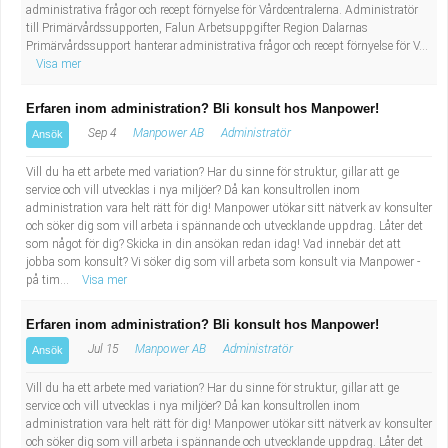
administrativa frågor och recept förnyelse för Vårdcentralerna. Administratör
till Primärvårdssupporten, Falun Arbetsuppgifter Region Dalarnas
Primärvårdssupport hanterar administrativa frågor och recept förnyelse för V...
Visa mer
Erfaren inom administration? Bli konsult hos Manpower!
Sep 4
Manpower AB
Administratör
Ansök
Vill du ha ett arbete med variation? Har du sinne för struktur, gillar att ge
service och vill utvecklas i nya miljöer? Då kan konsultrollen inom
administration vara helt rätt för dig! Manpower utökar sitt nätverk av konsulter
och söker dig som vill arbeta i spännande och utvecklande uppdrag. Låter det
som något för dig? Skicka in din ansökan redan idag! Vad innebär det att
jobba som konsult? Vi söker dig som vill arbeta som konsult via Manpower -
på tim...
Visa mer
Erfaren inom administration? Bli konsult hos Manpower!
Jul 15
Manpower AB
Administratör
Ansök
Vill du ha ett arbete med variation? Har du sinne för struktur, gillar att ge
service och vill utvecklas i nya miljöer? Då kan konsultrollen inom
administration vara helt rätt för dig! Manpower utökar sitt nätverk av konsulter
och söker dig som vill arbeta i spännande och utvecklande uppdrag. Låter det