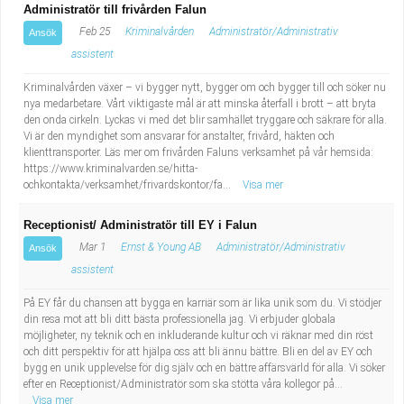
Administratör till frivården Falun
Feb 25
Kriminalvården
Administratör/Administrativ
Ansök
assistent
Kriminalvården växer – vi bygger nytt, bygger om och bygger till och söker nu
nya medarbetare. Vårt viktigaste mål är att minska återfall i brott – att bryta
den onda cirkeln. Lyckas vi med det blir samhället tryggare och säkrare för alla.
Vi är den myndighet som ansvarar för anstalter, frivård, häkten och
klienttransporter. Läs mer om frivården Faluns verksamhet på vår hemsida:
https://www.kriminalvarden.se/hitta-
ochkontakta/verksamhet/frivardskontor/fa...
Visa mer
Receptionist/ Administratör till EY i Falun
Mar 1
Ernst & Young AB
Administratör/Administrativ
Ansök
assistent
På EY får du chansen att bygga en karriär som är lika unik som du. Vi stödjer
din resa mot att bli ditt bästa professionella jag. Vi erbjuder globala
möjligheter, ny teknik och en inkluderande kultur och vi räknar med din röst
och ditt perspektiv för att hjälpa oss att bli ännu bättre. Bli en del av EY och
bygg en unik upplevelse för dig själv och en bättre affärsvärld för alla. Vi söker
efter en Receptionist/Administratör som ska stötta våra kollegor på...
Visa mer