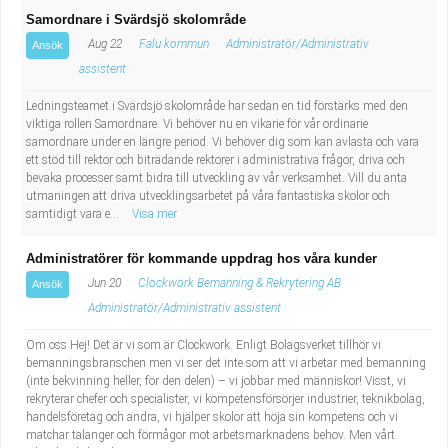
Samordnare i Svärdsjö skolområde
Aug 22
Falu kommun
Administratör/Administrativ
Ansök
assistent
Ledningsteamet i Svärdsjö skolområde har sedan en tid förstärks med den
viktiga rollen Samordnare. Vi behöver nu en vikarie för vår ordinarie
samordnare under en längre period. Vi behöver dig som kan avlasta och vara
ett stöd till rektor och biträdande rektorer i administrativa frågor, driva och
bevaka processer samt bidra till utveckling av vår verksamhet. Vill du anta
utmaningen att driva utvecklingsarbetet på våra fantastiska skolor och
samtidigt vara e...
Visa mer
Administratörer för kommande uppdrag hos våra kunder
Jun 20
Clockwork Bemanning & Rekrytering AB
Ansök
Administratör/Administrativ assistent
Om oss Hej! Det är vi som är Clockwork. Enligt Bolagsverket tillhör vi
bemanningsbranschen men vi ser det inte som att vi arbetar med bemanning
(inte bekvinning heller, för den delen) – vi jobbar med människor! Visst, vi
rekryterar chefer och specialister, vi kompetensförsörjer industrier, teknikbolag,
handelsföretag och andra, vi hjälper skolor att höja sin kompetens och vi
matchar talanger och förmågor mot arbetsmarknadens behov. Men vårt