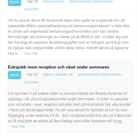
Mar 25
Falu kommun
Administratör/Administrativ
Ansök
assistent
Vill du vara en del av ett dynamiskt team som spelar en avgörande roll i att
säkerställa effektiv personalhantering och bemanningsprocesser? Vi letar efter
en driven och organiserad bemanningsadministratör som kan hantera
förmedlingen och bokningen av vikarier på ett effektivt sätt. Vi söker dig som
har förmåga att prioritera de arbetsuppgifter som är viktigast samtidigt som
du hjälper våra verksamheter utifrån deras behov med ett leende på läpparna.
Hos o...
Visa mer
Extrajobb inom reception och växel under sommaren
Mar 22
Adecco Sweden AB
Administratör/Administrativ
Ansök
assistent
Om tjänsten Vi på Adecco söker nu serviceinriktade och flexibla studenter till
uppdrag i vår uthyrningsverksamhet under sommaren. Vi söker nu personer
som vill arbeta i växel, reception och/eller med administration hos våra kunder
i Falun och Borlängeområdet. För att vara aktuell för tjänsten så bör du vara
tillgänglig under veckorna 29-32. Som studentanställd hos oss på Adecco kan
du få möjlighet att arbeta på flera företag inom olika branscher och bygg...
Visa mer