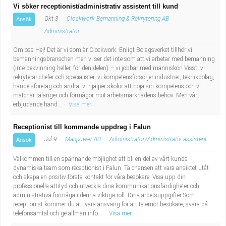
Vi söker receptionist/administrativ assistent till kund
Okt 3
Clockwork Bemanning & Rekrytering AB
Ansök
Administratör
Om oss Hej! Det är vi som är Clockwork. Enligt Bolagsverket tillhör vi
bemanningsbranschen men vi ser det inte som att vi arbetar med bemanning
(inte bekvinning heller, för den delen) – vi jobbar med människor! Visst, vi
rekryterar chefer och specialister, vi kompetensförsörjer industrier, teknikbolag,
handelsföretag och andra, vi hjälper skolor att höja sin kompetens och vi
matchar talanger och förmågor mot arbetsmarknadens behov. Men vårt
erbjudande hand...
Visa mer
Receptionist till kommande uppdrag i Falun
Jul 9
Manpower AB
Administratör/Administrativ assistent
Ansök
Välkommen till en spännande möjlighet att bli en del av vårt kunds
dynamiska team som receptionist i Falun. Ta chansen att vara ansiktet utåt
och skapa en positiv första kontakt för våra besökare. Visa upp din
professionella attityd och utveckla dina kommunikationsfärdigheter och
administrativa förmåga i denna viktiga roll. Dina arbetsuppgifter Som
receptionist kommer du att vara ansvarig för att ta emot besökare, svara på
telefonsamtal och ge allmän info...
Visa mer