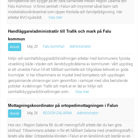
familjecentral och bygger på ett nära samarbete mellan Region Dalarna och
Falu Kommun. Vi finns centralt i Falun och inrymmer såväl barn- och
mödrahälsovårdscentral som öppen förskola och familjerådgivning. Här
arbetar BVC-sjuksköt...
Visa mer
Handläggare/administratör till Trafik och mark på Falu
kommun
Maj 20
Falu kommun
Administratör
Ansök
Miljö- och samhällsbyggnadsförvaltningen arbetar med kommunens fysiska
utveckling både i staden och ilandsbygdsdelarna av kommunen. Vårt uppdrag
är att utveckla Falun till ett hållbart samhälle och tillgodose behovet av goda
livsmiljöer. Vi har tillsammans en mycket bred kompetens och uppdragen
gerspännande utmaningar som genomförs i samspel med våra beslutande
politiker. Avdelningen Trafik och mark är en del av Miljö- och
samhällsbyggnadsförvaltningen som...
Visa mer
Mottagningskoordinator på ortopedimottagningen i Falun
Maj 26
REGION DALARNA
Administratör
Ansök
Hos oss i Region Dalarna får du ett meningsfullt arbete där du kan göra
skillnad. Tillsammans arbetar vi för ett hållbart Dalarna med utvecklingskraft i
länets alla delar. Ortopediska kliniken i Falun är en länsklinik och består av en