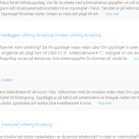
i Falun för ett heltidsuppdrag. Här får du arbeta med administrativa uppgifter i en rol
ann och strukturerad administratör till en myndighet i Falun. Tjänsten är på heltid oc
Uppdraget förväntas starta i början av mars och pågå till och...
Visa mer
Handläggare, offentlig förvaltning/Utredare, offentlig förvaltning
rfarenhet inom utredning? Sök till uppdraget nedan redan idag! Om uppdraget Vi söker j
 omgående och pågå fram till 2024-12-31. Arbetstiderna är 8-17, möjlighet till viss di
ultuppdrag via oss på Bemannia. Dina arbetsuppgifter Du kommer att utreda hä...
Vis
Städare
oggrann lokalvårdare till vår kund i Falu. Välkommen med din ansökan redan idag! Om u
het till förlängning. Uppdraget är på heltid och arbetstiderna är förlagda mellan 06.
 skolor, sporthallar och kontor Dina kvalifikationer Kunna...
Visa mer
Enhetschef, offentlig förvaltning
a struktur och stötta medarbetare i en dynamisk arbetsmiljö? Vi söker en interimschef s