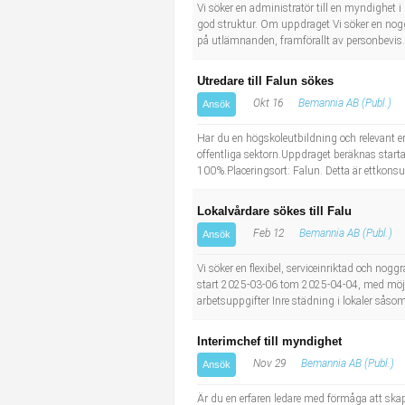
Socialt arbete
Informatör/Kommunikatör
Vi söker en administratör till en myndighet 
god struktur. Om uppdraget Vi söker en noggr
på utlämnanden, framförallt av personbevis. 
Säkerhetsarbete
Brevbärare
Utredare till Falun sökes
Tekniskt arbete
Sjuksköterska, grundutbildad
Okt 16
Bemannia AB (Publ.)
Ansök
Har du en högskoleutbildning och relevant e
Transport
Kock, storhushåll
offentliga sektorn.Uppdraget beräknas starta
100%.Placeringsort: Falun. Detta är ettkons
Undersköterska, vård- o specialavd. o mottagning
Lokalvårdare sökes till Falu
Bibliotekarie
Feb 12
Bemannia AB (Publ.)
Ansök
Vi söker en flexibel, serviceinriktad och n
Administrativ assistent
start 2025-03-06 tom 2025-04-04, med möjlig
arbetsuppgifter Inre städning i lokaler såsom
Lärare i gymnasiet
Interimchef till myndighet
Nov 29
Bemannia AB (Publ.)
Ansök
Är du en erfaren ledare med förmåga att skap