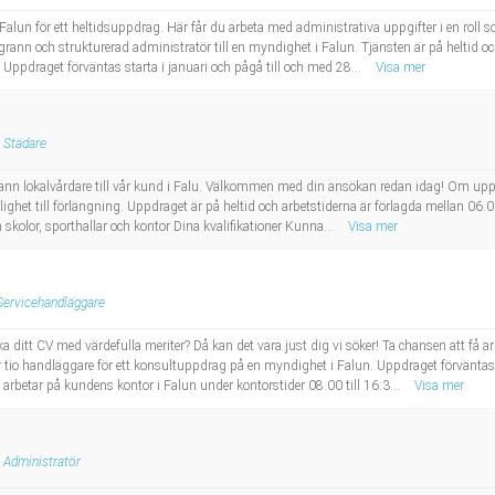
i Falun för ett heltidsuppdrag. Här får du arbeta med administrativa uppgifter i en rol
ann och strukturerad administratör till en myndighet i Falun. Tjänsten är på heltid oc
Uppdraget förväntas starta i januari och pågå till och med 28...
Visa mer
Städare
oggrann lokalvårdare till vår kund i Falu. Välkommen med din ansökan redan idag! Om u
het till förlängning. Uppdraget är på heltid och arbetstiderna är förlagda mellan 06.
 skolor, sporthallar och kontor Dina kvalifikationer Kunna...
Visa mer
Servicehandläggare
a ditt CV med värdefulla meriter? Då kan det vara just dig vi söker! Ta chansen att få a
io handläggare för ett konsultuppdrag på en myndighet i Falun. Uppdraget förväntas st
arbetar på kundens kontor i Falun under kontorstider 08.00 till 16:3...
Visa mer
Administratör