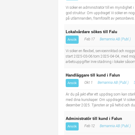
Industriell tillverkning
Behandlingsassistent/Socialpedagog
Vi söker en administratör till en myndighet 
god struktur. Om uppdraget Vi söker en noggr
på utlämnanden, framförallt av personbevis. 
Installation, drift, underhåll
Tandsköterska
Lokalvårdare sökes till Falu
Kropps- och skönhetsvård
Budbilsförare
Feb 17
Bemannia AB (Publ.)
Ansök
Kultur, media, design
Tidningsbud/Tidningsdistributör
Vi söker en flexibel, serviceinriktad och n
start 2025-03-06 tom 2025-04-04, med möjlig
arbetsuppgifter Inre städning i lokaler såsom
Militärt arbete
Lärare i fritidshem/Fritidspedagog
Handläggare till kund i Falun
Naturbruk
Taxiförare/Taxichaufför
Okt 1
Bemannia AB (Publ.)
Ansök
Naturvetenskapligt arbete
Läkarsekreterare/Vårdadmin/Medicinsk sekreterare
Är du på jakt efter ett uppdrag som kan stärk
med dina kunskaper. Om uppdraget Vi söker t
december 2025. Tjänsten är på heltid och du 
Pedagogiskt arbete
Lastbilsförare m.fl.
Administratör till kund i Falun
Sanering och renhållning
Fastighetsskötare
Feb 12
Bemannia AB (Publ.)
Ansök