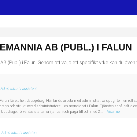
EMANNIA AB (PUBL.) I FALUN
B (Publ.) i Falun. Genom att välja ett specifikt yrke kan du även vä
Administrativ assistent
i Falun för ett heltidsuppdrag. Här får du arbeta med administrativa uppgifter i en rol
ann och strukturerad administratör till en myndighet i Falun. Tjänsten är på heltid oc
Uppdraget förväntas starta nu i januari och pågå till och med 2...
Visa mer
Administrativ assistent