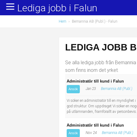
Lediga jobb i Falun
Yrkesområden
Populära jobb
Hem
›
Bemannia AB (Publ.) - Falun
Administration, ekonomi, juridik
Undersköterska, hemtjänst och äldreboende
Bygg och anläggning
Städare/Lokalvårdare
LEDIGA JOBB B
Chefer och verksamhetsledare
Barnskötare
Se alla lediga jobb från Bemannia A
Data/IT
Lärare i förskola/Förskollärare
som finns inom det yrket.
Administratör till kund i Falun
Försäljning, inköp, marknadsföring
Lagerarbetare
Jan 23
Bemannia AB (Publ.)
Ansök
Hantverksyrken
Bussförare/Busschaufför
Vi söker en administratör till en myndighet 
god struktur. Om uppdraget Vi söker en noggr
på utlämnanden, framförallt av personbevis. 
Hotell, restaurang, storhushåll
Elevassistent
Administratör till kund i Falun
Hälso- och sjukvård
Personlig assistent
Nov 24
Bemannia AB (Publ.)
Ansök