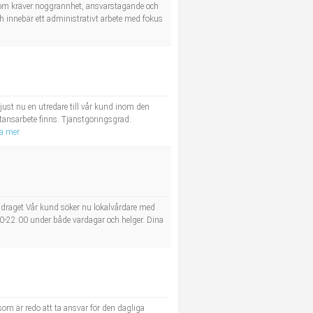
l som kräver noggrannhet, ansvarstagande och
h innebär ett administrativt arbete med fokus
ust nu en utredare till vår kund inom den
stansarbete finns. Tjänstgöringsgrad:
a mer
ppdraget Vår kund söker nu lokalvårdare med
00-22.00 under både vardagar och helger. Dina
om är redo att ta ansvar för den dagliga