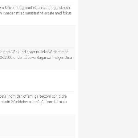
l som kräver noggrannhet, ansvarstagande och
h innebär ett administrativt arbete med fokus
ppdraget Vår kund söker nu lokalvårdare med
00-22.00 under både vardagar och helger. Dina
rbeta inom den offentliga sektorn och bidra
arta 20 oktober och pågår fram till sista