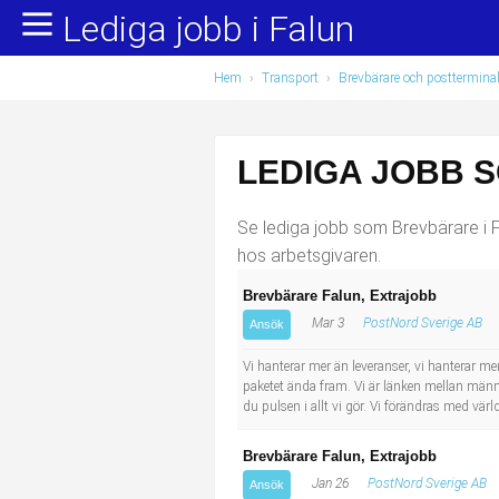
Lediga jobb i Falun
Yrkesområden
Populära jobb
Hem
›
Transport
›
Brevbärare och postterminal
Administration, ekonomi, juridik
Undersköterska, hemtjänst och äldreboende
Bygg och anläggning
Städare/Lokalvårdare
LEDIGA JOBB 
Chefer och verksamhetsledare
Barnskötare
Se lediga jobb som Brevbärare i Fa
Data/IT
Lärare i förskola/Förskollärare
hos arbetsgivaren.
Brevbärare Falun, Extrajobb
Försäljning, inköp, marknadsföring
Lagerarbetare
Mar 3
PostNord Sverige AB
Ansök
Hantverksyrken
Bussförare/Busschaufför
Vi hanterar mer än leveranser, vi hanterar men
paketet ända fram. Vi är länken mellan männi
du pulsen i allt vi gör. Vi förändras med v
Hotell, restaurang, storhushåll
Elevassistent
Brevbärare Falun, Extrajobb
Hälso- och sjukvård
Personlig assistent
Jan 26
PostNord Sverige AB
Ansök