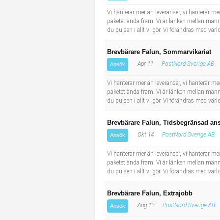
Industriell tillverkning
Behandlingsassistent/Socialpedagog
Vi hanterar mer än leveranser, vi hanterar men
paketet ända fram. Vi är länken mellan männi
du pulsen i allt vi gör. Vi förändras med v
Installation, drift, underhåll
Tandsköterska
Brevbärare Falun, Sommarvikariat
Kropps- och skönhetsvård
Budbilsförare
Apr 11
PostNord Sverige AB
Ansök
Kultur, media, design
Tidningsbud/Tidningsdistributör
Vi hanterar mer än leveranser, vi hanterar men
paketet ända fram. Vi är länken mellan männi
du pulsen i allt vi gör. Vi förändras med v
Militärt arbete
Lärare i fritidshem/Fritidspedagog
Brevbärare Falun, Tidsbegränsad ans
Naturbruk
Taxiförare/Taxichaufför
Okt 14
PostNord Sverige AB
Ansök
Naturvetenskapligt arbete
Läkarsekreterare/Vårdadmin/Medicinsk sekreterare
Vi hanterar mer än leveranser, vi hanterar men
paketet ända fram. Vi är länken mellan männi
du pulsen i allt vi gör. Vi förändras med v
Pedagogiskt arbete
Lastbilsförare m.fl.
Brevbärare Falun, Extrajobb
Sanering och renhållning
Fastighetsskötare
Aug 12
PostNord Sverige AB
Ansök