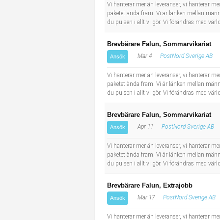
Socialt arbete
Informatör/Kommunikatör
Vi hanterar mer än leveranser, vi hanterar men
paketet ända fram. Vi är länken mellan männi
du pulsen i allt vi gör. Vi förändras med v
Säkerhetsarbete
Brevbärare
Brevbärare Falun, Sommarvikariat
Tekniskt arbete
Sjuksköterska, grundutbildad
Mar 4
PostNord Sverige AB
Ansök
Vi hanterar mer än leveranser, vi hanterar men
Transport
Kock, storhushåll
paketet ända fram. Vi är länken mellan männi
du pulsen i allt vi gör. Vi förändras med v
Undersköterska, vård- o specialavd. o mottagning
Brevbärare Falun, Sommarvikariat
Bibliotekarie
Apr 11
PostNord Sverige AB
Ansök
Vi hanterar mer än leveranser, vi hanterar men
Administrativ assistent
paketet ända fram. Vi är länken mellan männi
du pulsen i allt vi gör. Vi förändras med v
Lärare i gymnasiet
Brevbärare Falun, Extrajobb
Mar 17
PostNord Sverige AB
Ansök
Vi hanterar mer än leveranser, vi hanterar men