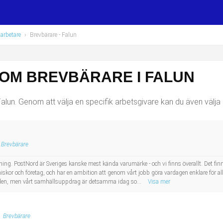
arbetare
›
Brevbärare
- Falun
SOM BREVBÄRARE I FALUN
lun. Genom att välja en specifik arbetsgivare kan du även välja a
Brevbärare
ing. PostNord är Sveriges kanske mest kända varumärke - och vi finns överallt. Det finns e
skor och företag, och har en ambition att genom vårt jobb göra vardagen enklare för all
ärlden, men vårt samhällsuppdrag är detsamma idag so...
Visa mer
Brevbärare