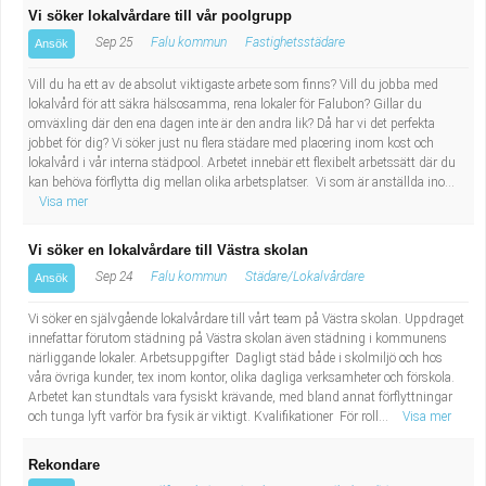
Vi söker lokalvårdare till vår poolgrupp
Sep 25
Falu kommun
Fastighetsstädare
Ansök
Vill du ha ett av de absolut viktigaste arbete som finns? Vill du jobba med
lokalvård för att säkra hälsosamma, rena lokaler för Falubon? Gillar du
omväxling där den ena dagen inte är den andra lik? Då har vi det perfekta
jobbet för dig? Vi söker just nu flera städare med placering inom kost och
lokalvård i vår interna städpool. Arbetet innebär ett flexibelt arbetssätt där du
kan behöva förflytta dig mellan olika arbetsplatser. Vi som är anställda ino...
Visa mer
Vi söker en lokalvårdare till Västra skolan
Sep 24
Falu kommun
Städare/Lokalvårdare
Ansök
Vi söker en självgående lokalvårdare till vårt team på Västra skolan. Uppdraget
innefattar förutom städning på Västra skolan även städning i kommunens
närliggande lokaler. Arbetsuppgifter Dagligt städ både i skolmiljö och hos
våra övriga kunder, tex inom kontor, olika dagliga verksamheter och förskola.
Arbetet kan stundtals vara fysiskt krävande, med bland annat förflyttningar
och tunga lyft varför bra fysik är viktigt. Kvalifikationer För roll...
Visa mer
Rekondare