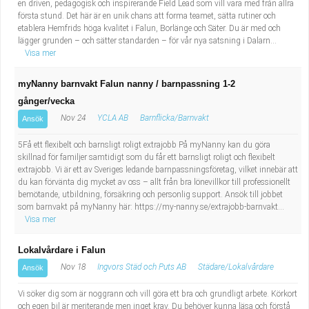
en driven, pedagogisk och inspirerande Field Lead som vill vara med från allra
första stund. Det här är en unik chans att forma teamet, sätta rutiner och
etablera Hemfrids höga kvalitet i Falun, Borlänge och Säter. Du är med och
lägger grunden – och sätter standarden – för vår nya satsning i Dalarn...
Visa mer
myNanny barnvakt Falun nanny / barnpassning 1-2
gånger/vecka
Nov 24
YCLA AB
Barnflicka/Barnvakt
Ansök
5Få ett flexibelt och barnsligt roligt extrajobb På myNanny kan du göra
skillnad för familjer samtidigt som du får ett barnsligt roligt och flexibelt
extrajobb. Vi är ett av Sveriges ledande barnpassningsföretag, vilket innebär att
du kan förvänta dig mycket av oss – allt från bra lönevillkor till professionellt
bemötande, utbildning, försäkring och personlig support. Ansök till jobbet
som barnvakt på myNanny här: https://my-nanny.se/extrajobb-barnvakt...
Visa mer
Lokalvårdare i Falun
Nov 18
Ingvors Städ och Puts AB
Städare/Lokalvårdare
Ansök
Vi söker dig som är noggrann och vill göra ett bra och grundligt arbete. Körkort
och egen bil är meriterande men inget krav. Du behöver kunna läsa och förstå