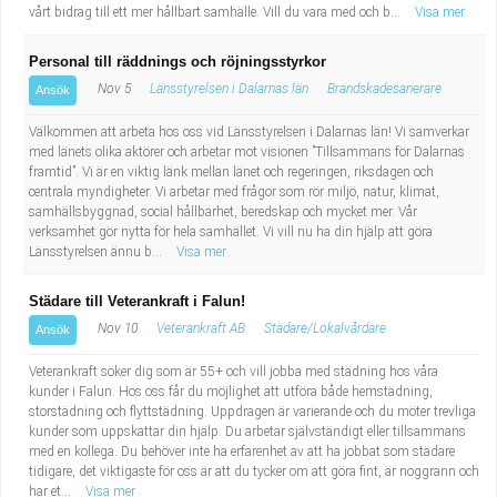
vårt bidrag till ett mer hållbart samhälle. Vill du vara med och b...
Visa mer
Personal till räddnings och röjningsstyrkor
Nov 5
Länsstyrelsen i Dalarnas län
Brandskadesanerare
Ansök
Välkommen att arbeta hos oss vid Länsstyrelsen i Dalarnas län! Vi samverkar
med länets olika aktörer och arbetar mot visionen ”Tillsammans för Dalarnas
framtid”. Vi är en viktig länk mellan länet och regeringen, riksdagen och
centrala myndigheter. Vi arbetar med frågor som rör miljö, natur, klimat,
samhällsbyggnad, social hållbarhet, beredskap och mycket mer. Vår
verksamhet gör nytta för hela samhället. Vi vill nu ha din hjälp att göra
Länsstyrelsen ännu b...
Visa mer
Städare till Veterankraft i Falun!
Nov 10
Veterankraft AB
Städare/Lokalvårdare
Ansök
Veterankraft söker dig som är 55+ och vill jobba med städning hos våra
kunder i Falun. Hos oss får du möjlighet att utföra både hemstädning,
storstädning och flyttstädning. Uppdragen är varierande och du möter trevliga
kunder som uppskattar din hjälp. Du arbetar självständigt eller tillsammans
med en kollega. Du behöver inte ha erfarenhet av att ha jobbat som städare
tidigare, det viktigaste för oss är att du tycker om att göra fint, är noggrann och
har et...
Visa mer