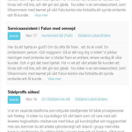
trivas och må bra, och det gör oss glada. Nu söker vi en serviceassistent, som
tillsammans med teamet på vårt Falu-kontor ska fortsätta att sprida omtanke
och få kunder...
Visa mer
Serviceassistent i Falun med omnejd
Nov 17
Homemaid AB (Publ)
Städare/Lokalvårdare
Ansök
Har du ett hjärta av guld? Om du ofta får höra… att du är snäll. En
omtänksam person. Och noggrann. Då är det nog dig vi söker! Vi jobbar
nämligen med omtanke när vi städar fram en enklare, renare vardag åt våra
kunder. Och vi gör det med hjärtat. För vi vet att vårt arbete får kunden att
trivas och må bra, och det gör oss glada. Nu söker vi en serviceassistent, som
tillsammans med teamet på vårt Falun-kontor ska fortsätta att sprida
omtanke och få kunde...
Visa mer
Städproffs sökes!
Nov 14
DH Städservice AB
Städare/Lokalvårdare
Ansök
Vi är en växande städfirma som erbjuder städtjänster till både privatpersoner
och företag. Vi söker nu nya kollegor till vårt team som vill vara med och
leverera högkvalitativ städservice med fokus på kundnöjdhet och noggrannhet.
Hos oss kommer du att arbeta självständigt och ibland i grupp med olika