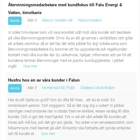
Återvinningsmedarbetare med kundfokus till Falu Energi &
Vatten, timvikarie
Mar 3
Adecco Sweden AB
Industristädare
Ansök
Vi söker timvikarier som vill vara ansiktet utåt mot våra kunder och besökare
på våra återvinningscentraler. Drivs du av att ge service i världsklass och gillar
att arbeta utomhus då är det här det rätta jobbet för dig! Arbeta extra som
återvinningsmedarbetare Du kommer att ha uppsökande och regelbunden
kontakt med våra kunder där du välkomnar, hjälper, informerar och ser till att
kunderna lämnar återvinningen med en positiv kundupplevelse. I jobbet
ingår...
Visa mer
Husfru hos en av våra kunder i Falun
Mar 3
Homemaid AB (Publ)
Städare/Lokalvårdare
Ansök
Har du ett hjärta av guld? Om du ofta får höra… att du är snäll. En
omtänksam person. Och noggrann. Då är det nog dig vi söker! Vi jobbar
nämligen med omtanke när vi städar fram en enklare, renare vardag åt våra
kunder. Och vi gör det med hjärtat. För vi vet att vårt arbete får kunden att
trivas och må bra, och det gör oss glada. Nu söker vi en serviceassistent, som
tillsammans med teamet på vårt XX-kontor ska fortsätta att sprida omtanke
och få kunder at...
Visa mer