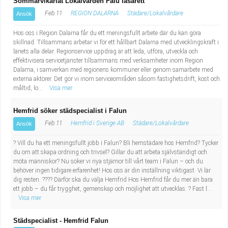
Sommarvikariat Lokalvården Falu lasarett
Feb 11
REGION DALARNA
Städare/Lokalvårdare
Ansök
Hos oss i Region Dalarna får du ett meningsfullt arbete där du kan göra
skillnad. Tillsammans arbetar vi för ett hållbart Dalarna med utvecklingskraft i
länets alla delar. Regionservice uppdrag är att leda, utföra, utveckla och
effektivisera servicetjänster tillsammans med verksamheter inom Region
Dalarna, i samverkan med regionens kommuner eller genom samarbete med
externa aktörer. Det gör vi inom serviceområden såsom fastighetsdrift, kost och
måltid, lo...
Visa mer
Hemfrid söker städspecialist i Falun
Feb 11
Hemfrid i Sverige AB
Städare/Lokalvårdare
Ansök
? Vill du ha ett meningsfullt jobb i Falun? Bli hemstädare hos Hemfrid? Tycker
du om att skapa ordning och trivsel? Gillar du att arbeta självständigt och
möta människor? Nu söker vi nya stjärnor till vårt team i Falun – och du
behöver ingen tidigare erfarenhet! Hos oss är din inställning viktigast. Vi lär
dig resten. ???? Därför ska du välja Hemfrid Hos Hemfrid får du mer än bara
ett jobb – du får trygghet, gemenskap och möjlighet att utvecklas. ? Fast l...
Visa mer
Städspecialist - Hemfrid Falun