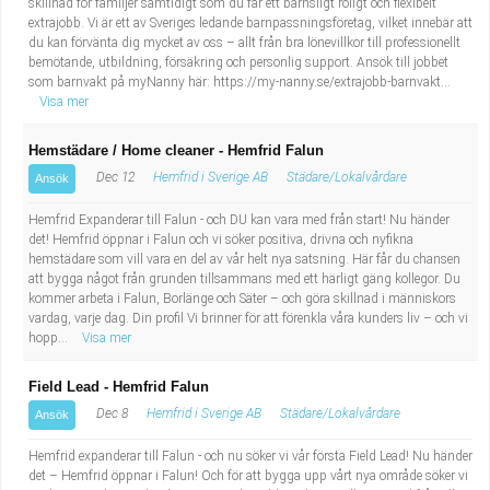
skillnad för familjer samtidigt som du får ett barnsligt roligt och flexibelt
extrajobb. Vi är ett av Sveriges ledande barnpassningsföretag, vilket innebär att
du kan förvänta dig mycket av oss – allt från bra lönevillkor till professionellt
bemötande, utbildning, försäkring och personlig support. Ansök till jobbet
som barnvakt på myNanny här: https://my-nanny.se/extrajobb-barnvakt...
Visa mer
Hemstädare / Home cleaner - Hemfrid Falun
Dec 12
Hemfrid i Sverige AB
Städare/Lokalvårdare
Ansök
Hemfrid Expanderar till Falun - och DU kan vara med från start! Nu händer
det! Hemfrid öppnar i Falun och vi söker positiva, drivna och nyfikna
hemstädare som vill vara en del av vår helt nya satsning. Här får du chansen
att bygga något från grunden tillsammans med ett härligt gäng kollegor. Du
kommer arbeta i Falun, Borlänge och Säter – och göra skillnad i människors
vardag, varje dag. Din profil Vi brinner för att förenkla våra kunders liv – och vi
hopp...
Visa mer
Field Lead - Hemfrid Falun
Dec 8
Hemfrid i Sverige AB
Städare/Lokalvårdare
Ansök
Hemfrid expanderar till Falun - och nu söker vi vår första Field Lead! Nu händer
det – Hemfrid öppnar i Falun! Och för att bygga upp vårt nya område söker vi