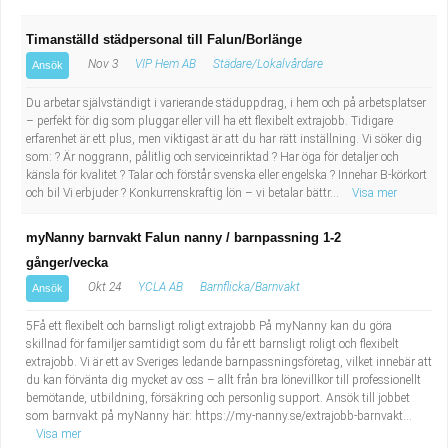
Timanställd städpersonal till Falun/Borlänge
Nov 3
VIP Hem AB
Städare/Lokalvårdare
Ansök
Du arbetar självständigt i varierande städuppdrag, i hem och på arbetsplatser
– perfekt för dig som pluggar eller vill ha ett flexibelt extrajobb. Tidigare
erfarenhet är ett plus, men viktigast är att du har rätt inställning. Vi söker dig
som: ? Är noggrann, pålitlig och serviceinriktad ? Har öga för detaljer och
känsla för kvalitet ? Talar och förstår svenska eller engelska ? Innehar B-körkort
och bil Vi erbjuder ? Konkurrenskraftig lön – vi betalar bättr...
Visa mer
myNanny barnvakt Falun nanny / barnpassning 1-2
gånger/vecka
Okt 24
YCLA AB
Barnflicka/Barnvakt
Ansök
5Få ett flexibelt och barnsligt roligt extrajobb På myNanny kan du göra
skillnad för familjer samtidigt som du får ett barnsligt roligt och flexibelt
extrajobb. Vi är ett av Sveriges ledande barnpassningsföretag, vilket innebär att
du kan förvänta dig mycket av oss – allt från bra lönevillkor till professionellt
bemötande, utbildning, försäkring och personlig support. Ansök till jobbet
som barnvakt på myNanny här: https://my-nanny.se/extrajobb-barnvakt...
Visa mer