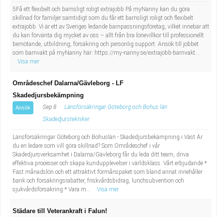
5Få ett flexibelt och barnsligt roligt extrajobb På myNanny kan du göra
skillnad för familjer samtidigt som du får ett barnsligt roligt och flexibelt
extrajobb. Vi är ett av Sveriges ledande barnpassningsföretag, vilket innebär att
du kan förvänta dig mycket av oss – allt från bra lönevillkor till professionellt
bemötande, utbildning, försäkring och personlig support. Ansök till jobbet
som barnvakt på myNanny här: https://my-nanny.se/extrajobb-barnvakt...
Visa mer
Områdeschef Dalarna/Gävleborg - LF
Skadedjursbekämpning
Sep 8
Länsförsäkringar Göteborg och Bohus län
Ansök
Skadedjurstekniker
Länsförsäkringar Göteborg och Bohuslän - Skadedjursbekämpning i Väst Är
du en ledare som vill göra skillnad? Som Områdeschef i vår
Skadedjursverksamhet i Dalarna/Gävleborg får du leda ditt team, driva
effektiva processer och skapa kundupplevelser i världsklass. Vårt erbjudande *
Fast månadslön och ett attraktivt förmånspaket som bland annat innehåller
bank och försäkringsrabatter, friskvårdsbidrag, lunchsubvention och
sjukvårdsförsäkring * Vara m...
Visa mer
Städare till Veterankraft i Falun!