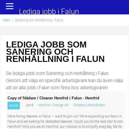
Yrkesområden
Populära jobb
Lediga jobb i Falun
Hem
›
Sanering och renhållning
- Falun
Administration, ekonomi, juridik
Undersköterska, hemtjänst och äldreboende
Bygg och anläggning
Städare/Lokalvårdare
LEDIGA JOBB SOM
SANERING OCH
Chefer och verksamhetsledare
Barnskötare
RENHÅLLNING I FALUN
Data/IT
Lärare i förskola/Förskollärare
Se lediga jobb som Sanering och renhållning i Falun.
Försäljning, inköp, marknadsföring
Lagerarbetare
Genom att välja en specifik arbetsgivare kan du även välja
att se alla jobb i Falun som finns hos arbetsgivaren.
Hantverksyrken
Bussförare/Busschaufför
Copy of Städare / Cleaner Hemfrid i Falun - Hemfrid
Jun 6
Hemfrid i Sverige AB
Städare/Lokalvårdare
Hotell, restaurang, storhushåll
Elevassistent
Ansök
We’re hiring cleaners in Falun – want to join us? We’re expanding our team in
Hälso- och sjukvård
Personlig assistent
Falun and are looking for dedicated cleaners. Could you be the next star to join
Hemfrid? Who you are At Hemfrid, our mission is to simplify everyday life for