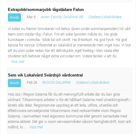
Extrajobb/sommarjobb tågstädare Falun
Mar 6
Asteri Facility Solutions AB
Städare/Lokalvårdare
Ansök
Vi söker nu främst timvikarier vid behov (även under sommarperioden) till vårt
team som städar tåg i Falun. För att söka tjänsten måste du: Ha goda
kunskaper i svenska - både tal och skrift. Ha B-körkort. Ha god fysik. Ha god
känsla för service. Erfarenhet av lokalvård är meriterande men inget krav. Vi tror
att du som söker redan har ett deltidsjobb, eget företag i liten skala eller
studerar och behöver något extra vid sidan om. Vidare tänker vi att du ...
Visa mer
Sem vik Lokalvård Svärdsjö vårdcentral
Feb 26
REGION DALARNA
Städare/Lokalvårdare
Ansök
Hos oss i Region Dalarna får du ett meningsfullt arbete där du kan göra
skillnad. Tillsammans arbetar vi för ett hållbart Dalarna med utvecklingskraft i
länets alla delar. Regionservice uppdrag är att leda, utföra, utveckla och
effektivisera servicetjänster tillsammans med verksamheter inom Region
Dalarna, i samverkan med regionens kommuner eller genom samarbete med
externa aktörer. Det gör vi inom serviceområden såsom fastighetsdrift, kost och
måltid, lo...
Visa mer