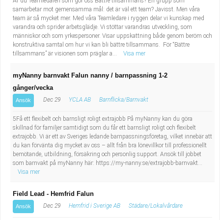
Är du Teamledaren som gör oss Bättre tillsammans? En grupp som
samarbetar mot gemensamma mål: det är väl ett team? Javisst. Men våra
team är så mycket mer. Med våra Teamledare i ryggen delar vi kunskap med
varandra och sprider arbetsglädje. Vi stöttar varandras utveckling, som
människor och som yrkespersoner. Visar uppskattning både genom beröm och
konstruktiva samtal om hur vi kan bli bättre tillsammans. För “Bättre
tillsammans” är visionen som präglar a...
Visa mer
myNanny barnvakt Falun nanny / barnpassning 1-2
gånger/vecka
Dec 29
YCLA AB
Barnflicka/Barnvakt
Ansök
5Få ett flexibelt och barnsligt roligt extrajobb På myNanny kan du göra
skillnad för familjer samtidigt som du får ett barnsligt roligt och flexibelt
extrajobb. Vi är ett av Sveriges ledande barnpassningsföretag, vilket innebär att
du kan förvänta dig mycket av oss – allt från bra lönevillkor till professionellt
bemötande, utbildning, försäkring och personlig support. Ansök till jobbet
som barnvakt på myNanny här: https://my-nanny.se/extrajobb-barnvakt...
Visa mer
Field Lead - Hemfrid Falun
Dec 29
Hemfrid i Sverige AB
Städare/Lokalvårdare
Ansök