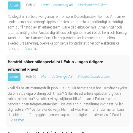
Feb 13
Lernia Bemanning AB
Skadedjurstekniker
Ansök
Ta steget in i arbetslivet genom en roll som Skadedjurstekniker hos Anticimex
under deras högsäsong! Upplev friheten i att arbeta självständigt samtidigt
som du får stöd av ett erfaret team. Varje dag erbjuder nya utmaningar och
lärande möjligheter. Anslut dig till oss och gör skillnad i både hem och företag.
Ansök nu! Om tjänsten Som Skadedjurstekniker kommer du att utföra
skadedjurssanering, övervaka och serva kontrollstationer och elektroniska
fällor, s...
Visa mer
Hemfrid söker städspecialist i Falun - ingen tidigare
erfarenhet krävs!
Feb 16
Hemfrid i Sverige AB
Städare/Lokalvårdare
Ansök
? Vill du ha ett meningsfullt jobb i Falun? Bli hemstädare hos Hemfrid? Tycker
du om att skapa ordning och trivsel? Gillar du att arbeta självständigt och
möta människor? Nu söker vi nya stjärnor till vårt team i Falun – och du
behöver ingen tidigare erfarenhet! Hos oss är din inställning viktigast. Vi lär
dig resten. ???? Därför ska du välja Hemfrid Hos Hemfrid får du mer än bara
ett jobb – du får trygghet, gemenskap och möjlighet att utvecklas. ? Fast l...
Visa mer