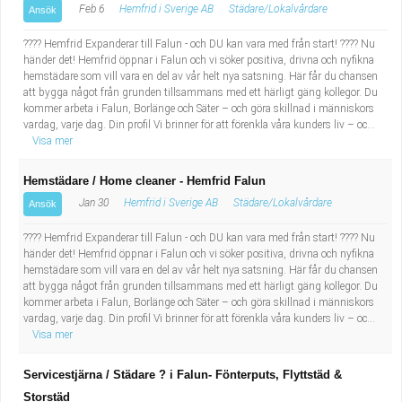
Feb 6
Hemfrid i Sverige AB
Städare/Lokalvårdare
Ansök
???? Hemfrid Expanderar till Falun - och DU kan vara med från start! ???? Nu
händer det! Hemfrid öppnar i Falun och vi söker positiva, drivna och nyfikna
hemstädare som vill vara en del av vår helt nya satsning. Här får du chansen
att bygga något från grunden tillsammans med ett härligt gäng kollegor. Du
kommer arbeta i Falun, Borlänge och Säter – och göra skillnad i människors
vardag, varje dag. Din profil Vi brinner för att förenkla våra kunders liv – oc...
Visa mer
Hemstädare / Home cleaner - Hemfrid Falun
Jan 30
Hemfrid i Sverige AB
Städare/Lokalvårdare
Ansök
???? Hemfrid Expanderar till Falun - och DU kan vara med från start! ???? Nu
händer det! Hemfrid öppnar i Falun och vi söker positiva, drivna och nyfikna
hemstädare som vill vara en del av vår helt nya satsning. Här får du chansen
att bygga något från grunden tillsammans med ett härligt gäng kollegor. Du
kommer arbeta i Falun, Borlänge och Säter – och göra skillnad i människors
vardag, varje dag. Din profil Vi brinner för att förenkla våra kunders liv – oc...
Visa mer
Servicestjärna / Städare ? i Falun- Fönterputs, Flyttstäd &
Storstäd