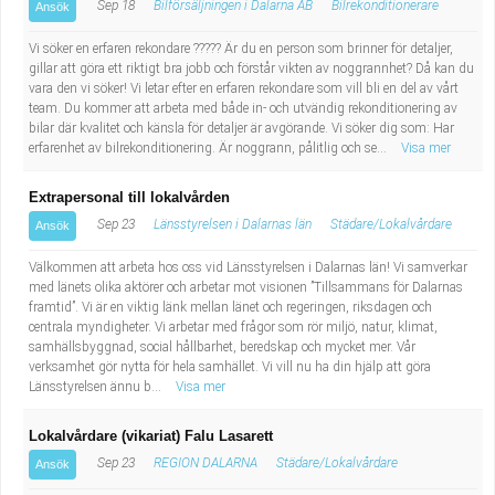
Sep 18
Bilförsäljningen i Dalarna AB
Bilrekonditionerare
Ansök
Vi söker en erfaren rekondare ????? Är du en person som brinner för detaljer,
gillar att göra ett riktigt bra jobb och förstår vikten av noggrannhet? Då kan du
vara den vi söker! Vi letar efter en erfaren rekondare som vill bli en del av vårt
team. Du kommer att arbeta med både in- och utvändig rekonditionering av
bilar där kvalitet och känsla för detaljer är avgörande. Vi söker dig som: Har
erfarenhet av bilrekonditionering. Är noggrann, pålitlig och se...
Visa mer
Extrapersonal till lokalvården
Sep 23
Länsstyrelsen i Dalarnas län
Städare/Lokalvårdare
Ansök
Välkommen att arbeta hos oss vid Länsstyrelsen i Dalarnas län! Vi samverkar
med länets olika aktörer och arbetar mot visionen ”Tillsammans för Dalarnas
framtid”. Vi är en viktig länk mellan länet och regeringen, riksdagen och
centrala myndigheter. Vi arbetar med frågor som rör miljö, natur, klimat,
samhällsbyggnad, social hållbarhet, beredskap och mycket mer. Vår
verksamhet gör nytta för hela samhället. Vi vill nu ha din hjälp att göra
Länsstyrelsen ännu b...
Visa mer
Lokalvårdare (vikariat) Falu Lasarett
Sep 23
REGION DALARNA
Städare/Lokalvårdare
Ansök