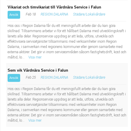
Vikariat och timvikariat till Vårdnära Service i Falun
Feb 18
REGION DALARNA
Städare/Lokalvårdare
Ansök
Hos oss i Region Dalarna får du ett meningsfullt arbete där du kan göra
skillnad. Tillsammans arbetar vi för ett hållbart Dalarna med utvecklingskraft i
länets alla delar. Regionservice uppdrag är att leda, utföra, utveckla och
effektivisera servicetjänster tillsammans med verksamheter inom Region
Dalarna, i samverkan med regionens kommuner eller genom samarbete med
externa aktörer. Det gör vi inom serviceområden såsom fastighetsdrift, kost och
måltid, lo...
Visa mer
Sem vik Vårdnära Service i Falun
Feb 25
REGION DALARNA
Städare/Lokalvårdare
Ansök
Hos oss i Region Dalarna får du ett meningsfullt arbete där du kan göra
skillnad. Tillsammans arbetar vi för ett hållbart Dalarna med utvecklingskraft i
länets alla delar. Regionservice uppdrag är att leda, utföra, utveckla och
effektivisera servicetjänster tillsammans med verksamheter inom Region
Dalarna, i samverkan med regionens kommuner eller genom samarbete med
externa aktörer. Det gör vi inom serviceområden såsom fastighetsdrift, kost och
måltid, lo...
Visa mer