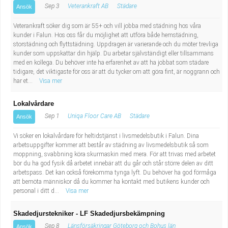
Sep 3
Veterankraft AB
Städare
Ansök
Veterankraft söker dig som är 55+ och vill jobba med städning hos våra
kunder i Falun. Hos oss får du möjlighet att utföra både hemstädning,
storstädning och flyttstädning. Uppdragen är varierande och du möter trevliga
kunder som uppskattar din hjälp. Du arbetar självständigt eller tillsammans
med en kollega. Du behöver inte ha erfarenhet av att ha jobbat som städare
tidigare, det viktigaste för oss är att du tycker om att göra fint, är noggrann och
har et...
Visa mer
Lokalvårdare
Sep 1
Uniqa Floor Care AB
Städare
Ansök
Vi söker en lokalvårdare för heltidstjänst i livsmedelsbutik i Falun. Dina
arbetsuppgifter kommer att består av städning av livsmedelsbutik så som
moppning, svabbning köra skurmaskin med mera. För att trivas med arbetet
bör du ha god fysik då arbetet innebär att du går och står större delen av ditt
arbetspass. Det kan också förekomma tynga lyft. Du behöver ha god förmåga
att bemöta människor då du kommer ha kontakt med butikens kunder och
personal i ditt d...
Visa mer
Skadedjurstekniker - LF Skadedjursbekämpning
Sep 8
Länsförsäkringar Göteborg och Bohus län
Ansök