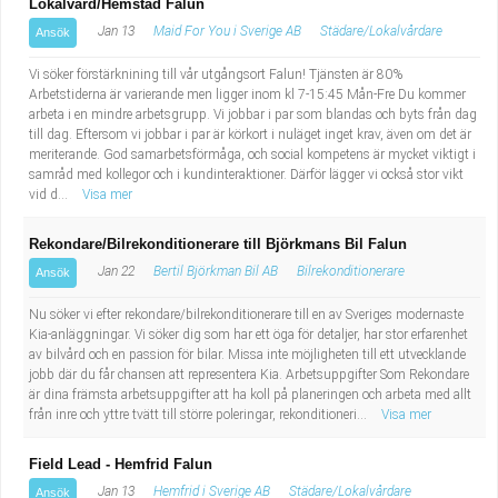
Lokalvård/Hemstäd Falun
Jan 13
Maid For You i Sverige AB
Städare/Lokalvårdare
Ansök
Vi söker förstärknining till vår utgångsort Falun! Tjänsten är 80%
Arbetstiderna är varierande men ligger inom kl 7-15:45 Mån-Fre Du kommer
arbeta i en mindre arbetsgrupp. Vi jobbar i par som blandas och byts från dag
till dag. Eftersom vi jobbar i par är körkort i nuläget inget krav, även om det är
meriterande. God samarbetsförmåga, och social kompetens är mycket viktigt i
samråd med kollegor och i kundinteraktioner. Därför lägger vi också stor vikt
vid d...
Visa mer
Rekondare/Bilrekonditionerare till Björkmans Bil Falun
Jan 22
Bertil Björkman Bil AB
Bilrekonditionerare
Ansök
Nu söker vi efter rekondare/bilrekonditionerare till en av Sveriges modernaste
Kia-anläggningar. Vi söker dig som har ett öga för detaljer, har stor erfarenhet
av bilvård och en passion för bilar. Missa inte möjligheten till ett utvecklande
jobb där du får chansen att representera Kia. Arbetsuppgifter Som Rekondare
är dina främsta arbetsuppgifter att ha koll på planeringen och arbeta med allt
från inre och yttre tvätt till större poleringar, rekonditioneri...
Visa mer
Field Lead - Hemfrid Falun
Jan 13
Hemfrid i Sverige AB
Städare/Lokalvårdare
Ansök