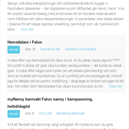
design, cirkulära energilösningar och världsledande teknik bygger vi
framtidens datacenter – där digitalisering och hållbarhet går hand i hand. Vi är
ett snabbt växande företag med ambitionen att bli Nordens ledande aktör
inom hållbara och säkra datacenterlösningar. Vi samarbetar nära lokala aktörer
i Dalarna för att skapa regional utveckling, samtidigt som vår marknad och
påve...
Visa mer
Hemstädare i Falun
Dec 16
Recruitive AB
Städare/Lokalvårdare
Ansök
Vi letar efter nya hemstädare till våran kund. Är du deras nästa stjärna? ????
Din profil Vi älskar att göra våra kunders vardag enklare – det borde du också
göra. Vi söker efter någon som tycker om att arbeta självständigt och som
drivs av kvalitet och kundservice. Du är punktlig och ansvarstagande, med ett
öga för detaljer och en positiv inställning. I dagsläget är körkort och egen bil ett
krav Om rollen Som hemstädare hos våran kund ansvarar du för...
Visa mer
myNanny barnvakt Falun nanny / barnpassning,
heltid/dagtid
Dec 8
YCLA AB
Barnflicka/Barnvakt
Ansök
5Få ett flexibelt och barnsligt roligt extrajobb På myNanny kan du göra