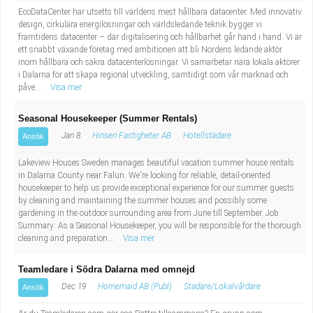
EcoDataCenter har utsetts till världens mest hållbara datacenter. Med innovativ
design, cirkulära energilösningar och världsledande teknik bygger vi
framtidens datacenter – där digitalisering och hållbarhet går hand i hand. Vi är
ett snabbt växande företag med ambitionen att bli Nordens ledande aktör
inom hållbara och säkra datacenterlösningar. Vi samarbetar nära lokala aktörer
i Dalarna för att skapa regional utveckling, samtidigt som vår marknad och
påve...
Visa mer
Seasonal Housekeeper (Summer Rentals)
Jan 8
Hinsen Fastigheter AB
Hotellstädare
Ansök
Lakeview Houses Sweden manages beautiful vacation summer house rentals
in Dalarna County near Falun. We're looking for reliable, detail-oriented
housekeeper to help us provide exceptional experience for our summer guests
by cleaning and maintaining the summer houses and possibly some
gardening in the outdoor surrounding area from June till September. Job
Summary: As a Seasonal Housekeeper, you will be responsible for the thorough
cleaning and preparation...
Visa mer
Teamledare i Södra Dalarna med omnejd
Dec 19
Homemaid AB (Publ)
Städare/Lokalvårdare
Ansök