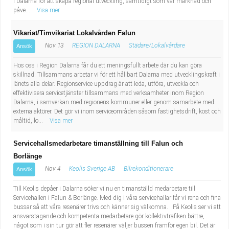
i Dalarna för att skapa regional utveckling, samtidigt som vår marknad och
påve...
Visa mer
Vikariat/Timvikariat Lokalvården Falun
Nov 13
REGION DALARNA
Städare/Lokalvårdare
Ansök
Hos oss i Region Dalarna får du ett meningsfullt arbete där du kan göra
skillnad. Tillsammans arbetar vi för ett hållbart Dalarna med utvecklingskraft i
länets alla delar. Regionservice uppdrag är att leda, utföra, utveckla och
effektivisera servicetjänster tillsammans med verksamheter inom Region
Dalarna, i samverkan med regionens kommuner eller genom samarbete med
externa aktörer. Det gör vi inom serviceområden såsom fastighetsdrift, kost och
måltid, lo...
Visa mer
Servicehallsmedarbetare timanställning till Falun och
Borlänge
Nov 4
Keolis Sverige AB
Bilrekonditionerare
Ansök
Till Keolis depåer i Dalarna söker vi nu en timanställd medarbetare till
Servicehallen i Falun & Borlänge. Med dig i våra servicehallar får vi rena och fina
bussar så att våra resenärer trivs och känner sig välkomna. På Keolis ser vi att
ansvarstagande och kompetenta medarbetare gör kollektivtrafiken bättre,
något som i sin tur gör att fler resenärer väljer bussen framför egen bil. Det är