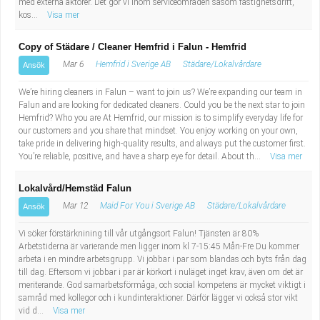
med externa aktörer. Det gör vi inom serviceområden såsom fastighetsdrift,
kos...
Visa mer
Copy of Städare / Cleaner Hemfrid i Falun - Hemfrid
Mar 6
Hemfrid i Sverige AB
Städare/Lokalvårdare
Ansök
We’re hiring cleaners in Falun – want to join us? We’re expanding our team in
Falun and are looking for dedicated cleaners. Could you be the next star to join
Hemfrid? Who you are At Hemfrid, our mission is to simplify everyday life for
our customers and you share that mindset. You enjoy working on your own,
take pride in delivering high-quality results, and always put the customer first.
You’re reliable, positive, and have a sharp eye for detail. About th...
Visa mer
Lokalvård/Hemstäd Falun
Mar 12
Maid For You i Sverige AB
Städare/Lokalvårdare
Ansök
Vi söker förstärknining till vår utgångsort Falun! Tjänsten är 80%
Arbetstiderna är varierande men ligger inom kl 7-15:45 Mån-Fre Du kommer
arbeta i en mindre arbetsgrupp. Vi jobbar i par som blandas och byts från dag
till dag. Eftersom vi jobbar i par är körkort i nuläget inget krav, även om det är
meriterande. God samarbetsförmåga, och social kompetens är mycket viktigt i
samråd med kollegor och i kundinteraktioner. Därför lägger vi också stor vikt
vid d...
Visa mer