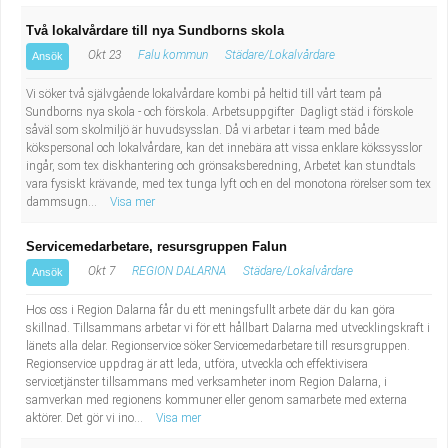
Två lokalvårdare till nya Sundborns skola
Okt 23
Falu kommun
Städare/Lokalvårdare
Ansök
Vi söker två självgående lokalvårdare kombi på heltid till vårt team på
Sundborns nya skola - och förskola. Arbetsuppgifter Dagligt städ i förskole
såväl som skolmiljö är huvudsysslan. Då vi arbetar i team med både
kökspersonal och lokalvårdare, kan det innebära att vissa enklare kökssysslor
ingår, som tex diskhantering och grönsaksberedning, Arbetet kan stundtals
vara fysiskt krävande, med tex tunga lyft och en del monotona rörelser som tex
dammsugn...
Visa mer
Servicemedarbetare, resursgruppen Falun
Okt 7
REGION DALARNA
Städare/Lokalvårdare
Ansök
Hos oss i Region Dalarna får du ett meningsfullt arbete där du kan göra
skillnad. Tillsammans arbetar vi för ett hållbart Dalarna med utvecklingskraft i
länets alla delar. Regionservice söker Servicemedarbetare till resursgruppen.
Regionservice uppdrag är att leda, utföra, utveckla och effektivisera
servicetjänster tillsammans med verksamheter inom Region Dalarna, i
samverkan med regionens kommuner eller genom samarbete med externa
aktörer. Det gör vi ino...
Visa mer