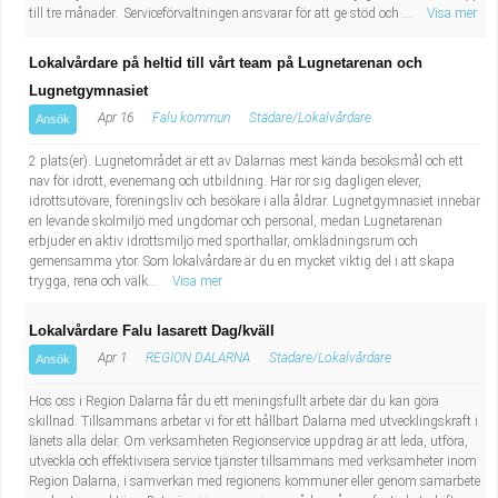
Fastighetsskötare
Socialt arbete
till tre månader. Serviceförvaltningen ansvarar för att ge stöd och ...
Visa mer
Lokalvårdare på heltid till vårt team på Lugnetarenan och
Informatör/Kommunikatör
Säkerhetsarbete
Lugnetgymnasiet
Brevbärare
Apr 16
Falu kommun
Städare/Lokalvårdare
Tekniskt arbete
Ansök
2 plats(er). Lugnetområdet är ett av Dalarnas mest kända besöksmål och ett
Sjuksköterska, grundutbildad
Transport
nav för idrott, evenemang och utbildning. Här rör sig dagligen elever,
idrottsutövare, föreningsliv och besökare i alla åldrar. Lugnetgymnasiet innebär
en levande skolmiljö med ungdomar och personal, medan Lugnetarenan
Kock, storhushåll
erbjuder en aktiv idrottsmiljö med sporthallar, omklädningsrum och
gemensamma ytor. Som lokalvårdare är du en mycket viktig del i att skapa
Undersköterska, vård- o specialavd. o mottagning
trygga, rena och välk...
Visa mer
Lokalvårdare Falu lasarett Dag/kväll
Bibliotekarie
Apr 1
REGION DALARNA
Städare/Lokalvårdare
Ansök
Administrativ assistent
Hos oss i Region Dalarna får du ett meningsfullt arbete där du kan göra
skillnad. Tillsammans arbetar vi för ett hållbart Dalarna med utvecklingskraft i
länets alla delar. Om verksamheten Regionservice uppdrag är att leda, utföra,
Lärare i gymnasiet
utveckla och effektivisera service tjänster tillsammans med verksamheter inom
Region Dalarna, i samverkan med regionens kommuner eller genom samarbete