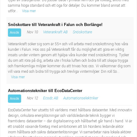
typer av städtjänster. Du jobbar både i privata hem och på företag, alltid med
samma höga standard och ett öga för detaljer. Du kommer bland annat att
utför...
Visa mer
Snöskottare till Veterankraft i Falun och Borlänge!
Nov 10
Veterankraft AB
Snöskottare
Ansök
Veterankraft söker sig som är 55+ och vill arbeta med snöskottning hos våra
kunder i Falun. Hos oss på Veterankraft får du möjlighet att göra en viktig
insats under vintern genom att hjälpa våra kunder med snöskottning. Tycker
du om att röra på dig, arbeta ute i friska luften och bidra till att skapa trygga
och framkomliga miljöer kommer du att trivas hos oss. Vi välkomnar dig som
vill vara med och bidra till trygga och trevliga vintermiljöer. Din roll So...
Visa mer
Automationstekniker till EcoDataCenter
Nov 12
Ecodc AB
Automationselektriker
Ansök
EcoDataCenter har utsetts till världens mest hållbara datacenter. Med innovativ
design, cirkulära energilösningar och världsledande teknik bygger vi
framtidens datacenter – där digitalisering och hållbarhet går hand i hand. Vi är
ett snabbt växande företag med ambitionen att bli Nordens ledande aktör
inom hållbara och säkra datacenterlösningar. Vi samarbetar nära lokala aktörer