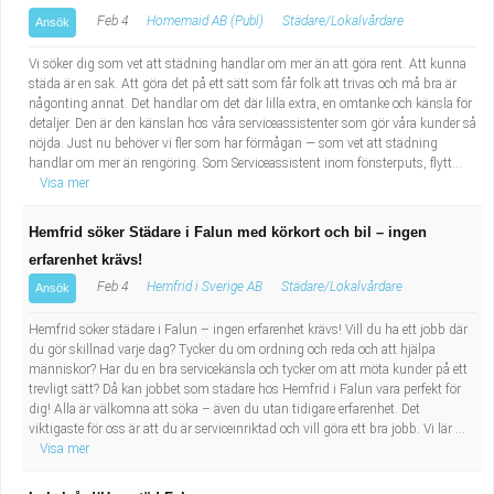
Feb 4
Homemaid AB (Publ)
Städare/Lokalvårdare
Ansök
Vi söker dig som vet att städning handlar om mer än att göra rent. Att kunna
städa är en sak. Att göra det på ett sätt som får folk att trivas och må bra är
någonting annat. Det handlar om det där lilla extra, en omtanke och känsla för
detaljer. Den är den känslan hos våra serviceassistenter som gör våra kunder så
nöjda. Just nu behöver vi fler som har förmågan — som vet att städning
handlar om mer än rengöring. Som Serviceassistent inom fönsterputs, flytt...
Visa mer
Hemfrid söker Städare i Falun med körkort och bil – ingen
erfarenhet krävs!
Feb 4
Hemfrid i Sverige AB
Städare/Lokalvårdare
Ansök
Hemfrid söker städare i Falun – ingen erfarenhet krävs! Vill du ha ett jobb där
du gör skillnad varje dag? Tycker du om ordning och reda och att hjälpa
människor? Har du en bra servicekänsla och tycker om att möta kunder på ett
trevligt sätt? Då kan jobbet som städare hos Hemfrid i Falun vara perfekt för
dig! Alla är välkomna att söka – även du utan tidigare erfarenhet. Det
viktigaste för oss är att du är serviceinriktad och vill göra ett bra jobb. Vi lär ...
Visa mer