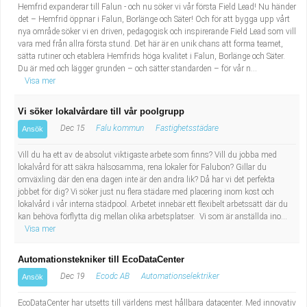
Hemfrid expanderar till Falun - och nu söker vi vår första Field Lead! Nu händer
det – Hemfrid öppnar i Falun, Borlänge och Säter! Och för att bygga upp vårt
nya område söker vi en driven, pedagogisk och inspirerande Field Lead som vill
vara med från allra första stund. Det här är en unik chans att forma teamet,
sätta rutiner och etablera Hemfrids höga kvalitet i Falun, Borlänge och Säter.
Du är med och lägger grunden – och sätter standarden – för vår n...
Visa mer
Vi söker lokalvårdare till vår poolgrupp
Dec 15
Falu kommun
Fastighetsstädare
Ansök
Vill du ha ett av de absolut viktigaste arbete som finns? Vill du jobba med
lokalvård för att säkra hälsosamma, rena lokaler för Falubon? Gillar du
omväxling där den ena dagen inte är den andra lik? Då har vi det perfekta
jobbet för dig? Vi söker just nu flera städare med placering inom kost och
lokalvård i vår interna städpool. Arbetet innebär ett flexibelt arbetssätt där du
kan behöva förflytta dig mellan olika arbetsplatser. Vi som är anställda ino...
Visa mer
Automationstekniker till EcoDataCenter
Dec 19
Ecodc AB
Automationselektriker
Ansök
EcoDataCenter har utsetts till världens mest hållbara datacenter. Med innovativ