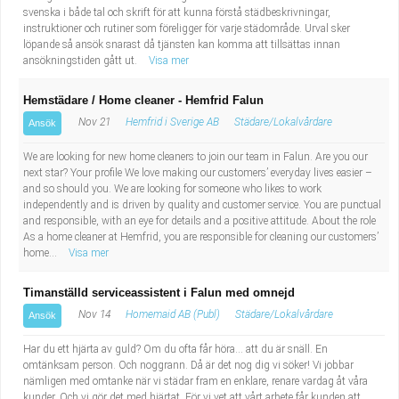
svenska i både tal och skrift för att kunna förstå städbeskrivningar,
instruktioner och rutiner som föreligger för varje städområde. Urval sker
löpande så ansök snarast då tjänsten kan komma att tillsättas innan
ansökningstiden gått ut.
Visa mer
Hemstädare / Home cleaner - Hemfrid Falun
Nov 21
Hemfrid i Sverige AB
Städare/Lokalvårdare
Ansök
We are looking for new home cleaners to join our team in Falun. Are you our
next star? Your profile We love making our customers’ everyday lives easier –
and so should you. We are looking for someone who likes to work
independently and is driven by quality and customer service. You are punctual
and responsible, with an eye for details and a positive attitude. About the role
As a home cleaner at Hemfrid, you are responsible for cleaning our customers’
home...
Visa mer
Timanställd serviceassistent i Falun med omnejd
Nov 14
Homemaid AB (Publ)
Städare/Lokalvårdare
Ansök
Har du ett hjärta av guld? Om du ofta får höra… att du är snäll. En
omtänksam person. Och noggrann. Då är det nog dig vi söker! Vi jobbar
nämligen med omtanke när vi städar fram en enklare, renare vardag åt våra
kunder. Och vi gör det med hjärtat. För vi vet att vårt arbete får kunden att