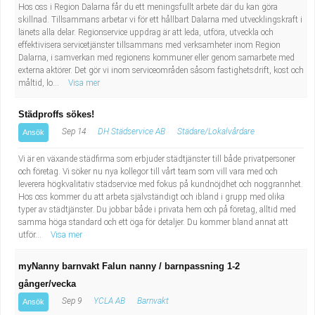
Hos oss i Region Dalarna får du ett meningsfullt arbete där du kan göra
skillnad. Tillsammans arbetar vi för ett hållbart Dalarna med utvecklingskraft i
länets alla delar. Regionservice uppdrag är att leda, utföra, utveckla och
effektivisera servicetjänster tillsammans med verksamheter inom Region
Dalarna, i samverkan med regionens kommuner eller genom samarbete med
externa aktörer. Det gör vi inom serviceområden såsom fastighetsdrift, kost och
måltid, lo...
Visa mer
Städproffs sökes!
Sep 14
DH Städservice AB
Städare/Lokalvårdare
Ansök
Vi är en växande städfirma som erbjuder städtjänster till både privatpersoner
och företag. Vi söker nu nya kollegor till vårt team som vill vara med och
leverera högkvalitativ städservice med fokus på kundnöjdhet och noggrannhet.
Hos oss kommer du att arbeta självständigt och ibland i grupp med olika
typer av städtjänster. Du jobbar både i privata hem och på företag, alltid med
samma höga standard och ett öga för detaljer. Du kommer bland annat att
utför...
Visa mer
myNanny barnvakt Falun nanny / barnpassning 1-2
gånger/vecka
Sep 9
YCLA AB
Barnvakt
Ansök