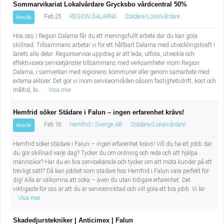
Sommarvikariat Lokalvårdare Grycksbo vårdcentral 50%
Feb 25
REGION DALARNA
Städare/Lokalvårdare
Ansök
Hos oss i Region Dalarna får du ett meningsfullt arbete där du kan göra
skillnad. Tillsammans arbetar vi för ett hållbart Dalarna med utvecklingskraft i
länets alla delar. Regionservice uppdrag är att leda, utföra, utveckla och
effektivisera servicetjänster tillsammans med verksamheter inom Region
Dalarna, i samverkan med regionens kommuner eller genom samarbete med
externa aktörer. Det gör vi inom serviceområden såsom fastighetsdrift, kost och
måltid, lo...
Visa mer
Hemfrid söker Städare i Falun – ingen erfarenhet krävs!
Feb 16
Hemfrid i Sverige AB
Städare/Lokalvårdare
Ansök
Hemfrid söker städare i Falun – ingen erfarenhet krävs! Vill du ha ett jobb där
du gör skillnad varje dag? Tycker du om ordning och reda och att hjälpa
människor? Har du en bra servicekänsla och tycker om att möta kunder på ett
trevligt sätt? Då kan jobbet som städare hos Hemfrid i Falun vara perfekt för
dig! Alla är välkomna att söka – även du utan tidigare erfarenhet. Det
viktigaste för oss är att du är serviceinriktad och vill göra ett bra jobb. Vi lär ...
Visa mer
Skadedjurstekniker | Anticimex | Falun