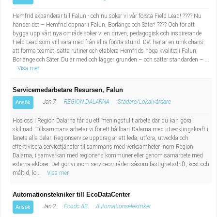
Hemfrid expanderar till Falun - och nu söker vi vår första Field Lead! ???? Nu
händer det – Hemfrid öppnar i Falun, Borlänge och Säter! ???? Och för att
bygga upp vårt nya område söker vi en driven, pedagogisk och inspirerande
Field Lead som vill vara med från allra första stund. Det här är en unik chans
att forma teamet, sätta rutiner och etablera Hemfrids höga kvalitet i Falun,
Borlänge och Säter. Du är med och lägger grunden – och sätter standarden – ...
Visa mer
Servicemedarbetare Resursen, Falun
Jan 7
REGION DALARNA
Städare/Lokalvårdare
Ansök
Hos oss i Region Dalarna får du ett meningsfullt arbete där du kan göra
skillnad. Tillsammans arbetar vi för ett hållbart Dalarna med utvecklingskraft i
länets alla delar. Regionservice uppdrag är att leda, utföra, utveckla och
effektivisera servicetjänster tillsammans med verksamheter inom Region
Dalarna, i samverkan med regionens kommuner eller genom samarbete med
externa aktörer. Det gör vi inom serviceområden såsom fastighetsdrift, kost och
måltid, lo...
Visa mer
Automationstekniker till EcoDataCenter
Jan 2
Ecodc AB
Automationselektriker
Ansök