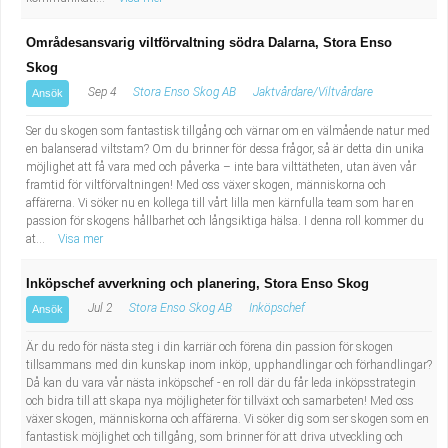
Områdesansvarig viltförvaltning södra Dalarna, Stora Enso
Skog
Sep 4
Stora Enso Skog AB
Jaktvårdare/Viltvårdare
Ansök
Ser du skogen som fantastisk tillgång och värnar om en välmående natur med
en balanserad viltstam? Om du brinner för dessa frågor, så är detta din unika
möjlighet att få vara med och påverka – inte bara vilttätheten, utan även vår
framtid för viltförvaltningen! Med oss växer skogen, människorna och
affärerna. Vi söker nu en kollega till vårt lilla men kärnfulla team som har en
passion för skogens hållbarhet och långsiktiga hälsa. I denna roll kommer du
at...
Visa mer
Inköpschef avverkning och planering, Stora Enso Skog
Jul 2
Stora Enso Skog AB
Inköpschef
Ansök
Är du redo för nästa steg i din karriär och förena din passion för skogen
tillsammans med din kunskap inom inköp, upphandlingar och förhandlingar?
Då kan du vara vår nästa inköpschef - en roll där du får leda inköpsstrategin
och bidra till att skapa nya möjligheter för tillväxt och samarbeten! Med oss
växer skogen, människorna och affärerna. Vi söker dig som ser skogen som en
fantastisk möjlighet och tillgång, som brinner för att driva utveckling och