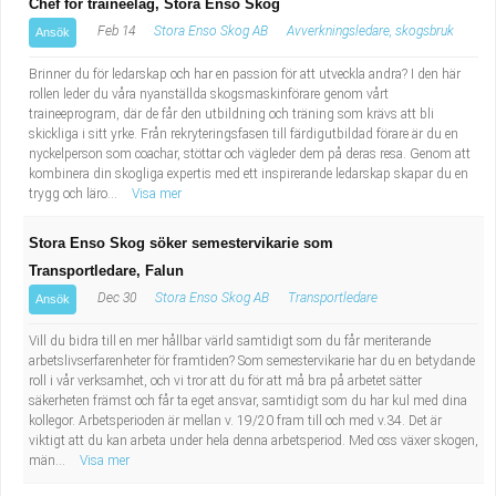
Chef för traineelag, Stora Enso Skog
Feb 14
Stora Enso Skog AB
Avverkningsledare, skogsbruk
Ansök
Brinner du för ledarskap och har en passion för att utveckla andra? I den här
rollen leder du våra nyanställda skogsmaskinförare genom vårt
traineeprogram, där de får den utbildning och träning som krävs att bli
skickliga i sitt yrke. Från rekryteringsfasen till färdigutbildad förare är du en
nyckelperson som coachar, stöttar och vägleder dem på deras resa. Genom att
kombinera din skogliga expertis med ett inspirerande ledarskap skapar du en
trygg och läro...
Visa mer
Stora Enso Skog söker semestervikarie som
Transportledare, Falun
Dec 30
Stora Enso Skog AB
Transportledare
Ansök
Vill du bidra till en mer hållbar värld samtidigt som du får meriterande
arbetslivserfarenheter för framtiden? Som semestervikarie har du en betydande
roll i vår verksamhet, och vi tror att du för att må bra på arbetet sätter
säkerheten främst och får ta eget ansvar, samtidigt som du har kul med dina
kollegor. Arbetsperioden är mellan v. 19/20 fram till och med v.34. Det är
viktigt att du kan arbeta under hela denna arbetsperiod. Med oss växer skogen,
män...
Visa mer