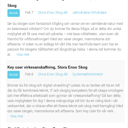
Skog
Feb 7
Stora Enso Skog AB
Jaktvårdare/Viltvårdare
Ansök
Ser du skogen som fantastisk tillgång och värnar om en välmående natur med
en balanserad viltstam? Om du brinner för dessa frågor, så är detta din unika
möjlighet att få vara med och påverka – inte bara vilttätheten, utan även vår
framtid för viltförvaltningen! Med oss växer skogen, människorna och
affärerna. Vi söker nu en kollega till vårt lilla men kärnfulla team som har en
passion för skogens hållbarhet och långsiktiga hälsa. I denna roll kommer du
at...
Visa mer
Key user virkesanskaffning, Stora Enso Skog
Feb 6
Stora Enso Skog AB
Systemadministratör
Ansök
Brinner du för skog och digital utveckling? Lockas du av tanken att ha en roll
där du får kombinera teknik, IT och skoglig kompetens för att skapa smidigare
och mer effektiva arbetssätt som gynnar vår virkesanskaffning? Då kan detta
vara möjligheten för dig! I denna mångsidiga roll blir du en viktig länk i vår
verksamhet, där vi strävar efter att förena teknik och skog med framgång! Med
oss växer skogen, människorna och affärerna. Som Key User för vår verk...
Visa mer