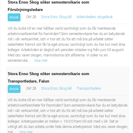
Stora Enso Skog söker semestervikarie som
Försörjningsledare
Okt 28
Stora Enso Skog AB
Arbetsledare, skogsbruk
Ansök
Vill du bidra till en mer hållbar värld samtidigt som du får meriterande
arbetslivserfarenhet för framtiden? Som semestervikarie har du en betydande
roll i vår verksamhet, och vi tror att du för att må bra på arbetet sätter
säkerheten främst och får ta eget ansvar, samtidigt som du har kul med dina
kollegor. Arbetstiden är dagtid och perioden sträcker sig från juni till augusti.
Med oss växer skogen, människorna och affärerna. Vi söker nu en
semestervika...
Visa mer
Stora Enso Skog söker semestervikarie som
Transportledare, Falun
Okt 28
Stora Enso Skog AB
Transportledare
Ansök
Vill du bidra till en mer hållbar värld samtidigt som du får meriterande
arbetslivserfarenheter för framtiden? Som semestervikarie har du en betydande
roll i vår verksamhet, och vi tror att du för att må bra på arbetet sätter
säkerheten främst och får ta eget ansvar, samtidigt som du har kul med dina
kollegor. Arbetsperioden är mellan v. 19/20 fram till och med v.34. Det är
viktigt att du kan arbeta under hela denna arbetsperiod. Med oss växer skogen,
mä...
Visa mer