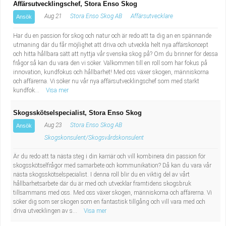
Affärsutvecklingschef, Stora Enso Skog
Aug 21
Stora Enso Skog AB
Affärsutvecklare
Ansök
Har du en passion för skog och natur och är redo att ta dig an en spännande
utmaning där du får möjlighet att driva och utveckla helt nya affärskoncept
och hitta hållbara sätt att nyttja vår svenska skog på? Om du brinner för dessa
frågor så kan du vara den vi söker. Välkommen till en roll som har fokus på
innovation, kundfokus och hållbarhet! Med oss växer skogen, människorna
och affärerna. Vi söker nu vår nya affärsutvecklingschef som med starkt
kundfok...
Visa mer
Skogsskötselspecialist, Stora Enso Skog
Aug 23
Stora Enso Skog AB
Ansök
Skogskonsulent/Skogsvårdskonsulent
Är du redo att ta nästa steg i din karriär och vill kombinera din passion för
skogsskötselfrågor med samarbete och kommunikation? Då kan du vara vår
nästa skogsskötselspecialist. I denna roll blir du en viktig del av vårt
hållbarhetsarbete där du är med och utvecklar framtidens skogsbruk
tillsammans med oss. Med oss växer skogen, människorna och affärerna. Vi
söker dig som ser skogen som en fantastisk tillgång och vill vara med och
driva utvecklingen av s...
Visa mer