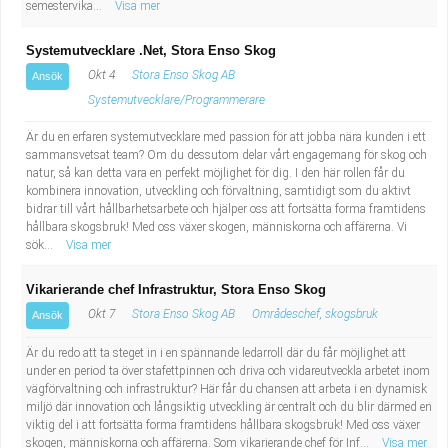
semestervika...
Visa mer
Systemutvecklare .Net, Stora Enso Skog
Okt 4
Stora Enso Skog AB
Ansök
Systemutvecklare/Programmerare
Är du en erfaren systemutvecklare med passion för att jobba nära kunden i ett
sammansvetsat team? Om du dessutom delar vårt engagemang för skog och
natur, så kan detta vara en perfekt möjlighet för dig. I den här rollen får du
kombinera innovation, utveckling och förvaltning, samtidigt som du aktivt
bidrar till vårt hållbarhetsarbete och hjälper oss att fortsätta forma framtidens
hållbara skogsbruk! Med oss växer skogen, människorna och affärerna. Vi
sök...
Visa mer
Vikarierande chef Infrastruktur, Stora Enso Skog
Okt 7
Stora Enso Skog AB
Områdeschef, skogsbruk
Ansök
Är du redo att ta steget in i en spännande ledarroll där du får möjlighet att
under en period ta över stafettpinnen och driva och vidareutveckla arbetet inom
vägförvaltning och infrastruktur? Här får du chansen att arbeta i en dynamisk
miljö där innovation och långsiktig utveckling är centralt och du blir därmed en
viktig del i att fortsätta forma framtidens hållbara skogsbruk! Med oss växer
skogen, människorna och affärerna. Som vikarierande chef för Inf...
Visa mer