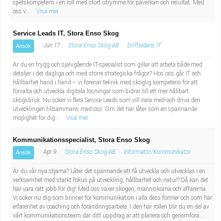
spetskompetens i en roll med stort utrymme för påverkan och resultat. Med
oss v...
Visa mer
Service Leads IT, Stora Enso Skog
Jun 17
Stora Enso Skog AB
Driftledare, IT
Ansök
Är du en trygg och självgående IT-specialist som gillar att arbeta både med
detaljer i det dagliga och med större strategiska frågor? Hos oss går IT och
hållbarhet hand i hand – vi förenar teknik med skoglig kompetens för att
förvalta och utveckla digitala lösningar som bidrar till ett mer hållbart
skogsbruk. Nu söker vi flera Service Leads som vill vara med och driva den
utvecklingen tillsammans med oss. Om det här låter som en spännande
möjlighet för dig...
Visa mer
Kommunikationsspecialist, Stora Enso Skog
Apr 9
Stora Enso Skog AB
Informatör/Kommunikatör
Ansök
Är du vår nya stjärna? Låter det spännande att få utveckla och utvecklas i en
verksamhet med starkt fokus på utveckling, hållbarhet och natur? Då kan det
här vara rätt jobb för dig! Med oss växer skogen, människorna och affärerna.
Vi söker nu dig som brinner för kommunikation i alla dess former och som har
erfarenhet av coaching och förändringsarbete. I den här rollen blir du en del av
vårt kommunikationsteam där ditt uppdrag är att planera och genomföra...