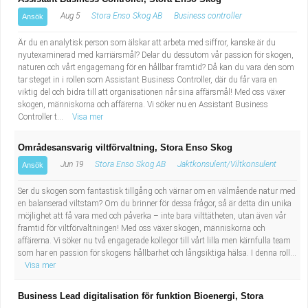
Aug 5
Stora Enso Skog AB
Business controller
Ansök
Är du en analytisk person som älskar att arbeta med siffror, kanske är du
nyutexaminerad med karriärsmål? Delar du dessutom vår passion för skogen,
naturen och vårt engagemang för en hållbar framtid? Då kan du vara den som
tar steget in i rollen som Assistant Business Controller, där du får vara en
viktig del och bidra till att organisationen når sina affärsmål! Med oss växer
skogen, människorna och affärerna. Vi söker nu en Assistant Business
Controller t...
Visa mer
Områdesansvarig viltförvaltning, Stora Enso Skog
Jun 19
Stora Enso Skog AB
Jaktkonsulent/Viltkonsulent
Ansök
Ser du skogen som fantastisk tillgång och värnar om en välmående natur med
en balanserad viltstam? Om du brinner för dessa frågor, så är detta din unika
möjlighet att få vara med och påverka – inte bara vilttätheten, utan även vår
framtid för viltförvaltningen! Med oss växer skogen, människorna och
affärerna. Vi söker nu två engagerade kollegor till vårt lilla men kärnfulla team
som har en passion för skogens hållbarhet och långsiktiga hälsa. I denna roll...
Visa mer
Business Lead digitalisation för funktion Bioenergi, Stora