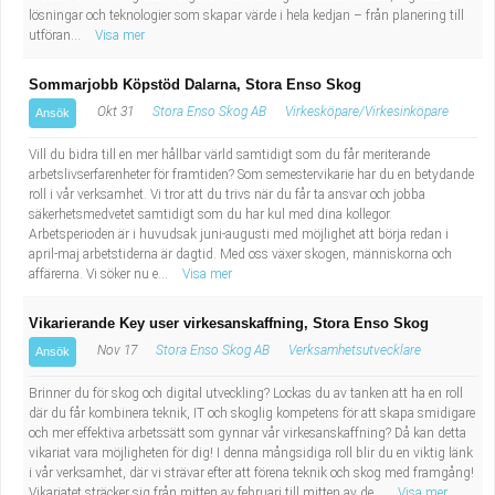
lösningar och teknologier som skapar värde i hela kedjan – från planering till
utföran...
Visa mer
Sommarjobb Köpstöd Dalarna, Stora Enso Skog
Okt 31
Stora Enso Skog AB
Virkesköpare/Virkesinköpare
Ansök
Vill du bidra till en mer hållbar värld samtidigt som du får meriterande
arbetslivserfarenheter för framtiden? Som semestervikarie har du en betydande
roll i vår verksamhet. Vi tror att du trivs när du får ta ansvar och jobba
säkerhetsmedvetet samtidigt som du har kul med dina kollegor.
Arbetsperioden är i huvudsak juni-augusti med möjlighet att börja redan i
april-maj arbetstiderna är dagtid. Med oss växer skogen, människorna och
affärerna. Vi söker nu e...
Visa mer
Vikarierande Key user virkesanskaffning, Stora Enso Skog
Nov 17
Stora Enso Skog AB
Verksamhetsutvecklare
Ansök
Brinner du för skog och digital utveckling? Lockas du av tanken att ha en roll
där du får kombinera teknik, IT och skoglig kompetens för att skapa smidigare
och mer effektiva arbetssätt som gynnar vår virkesanskaffning? Då kan detta
vikariat vara möjligheten för dig! I denna mångsidiga roll blir du en viktig länk
i vår verksamhet, där vi strävar efter att förena teknik och skog med framgång!
Vikariatet sträcker sig från mitten av februari till mitten av de...
Visa mer