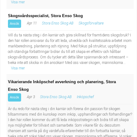
Visa mer
Skogsvårdsspecialist, Stora Enso Skog
Apr 11
Stora Enso Skog AB
Skogsförvaltare
Ansök
Vill du ta nästa steg i din karriär och göra skillnad för framtidens skogsbruk? I
den här rollen ansvarar du för att leda, utveckla och kvalitetssäkra arbetet inom
markberedning, plantering och röjning. Med fokus på struktur, uppföljning
och ständiga förbättringar bidrar du till att skapa en effektiv och hållbar
skogsvårdsprocess. Om du tycker att detta låter spännande och intressant –
tveka inte att skicka in din ansökan! Med oss växer skogen, människorna...
Visa mer
Vikarierande Inköpschef avverkning och planering, Stora
Enso Skog
Apr 3
Stora Enso Skog AB
Inköpschef
Ansök
Är du redo för nästa steg i din karriär och förena din passion för skogen
tillsammans med din kunskap inom inköp, upphandlingar och förhandlingar?
I den här rollen kommer du att få leda inköpsstrategin och bidra till att skapa
nya möjligheter för tillväxt och samarbete. Som vikarie får du dessutom
chansen att samla på dig värdefulla erfarenheter till din fortsatta karriär, så
tveka inte att söka! Med oss växer skogen, människorna och affärerna. Vi söker