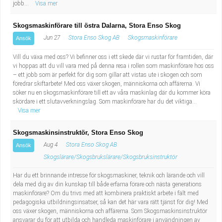
jobb...
Visa mer
Skogsmaskinförare till östra Dalarna, Stora Enso Skog
Jun 27
Stora Enso Skog AB
Skogsmaskinförare
Ansök
Vill du växa med oss? Vi befinner oss i ett skede där vi rustar för framtiden, där
vi hoppas att du vill vara med på denna resa i rollen som maskinförare hos oss
– ett jobb som är perfekt för dig som gillar att vistas ute i skogen och som
föredrar skiftarbete! Med oss växer skogen, människorna och affärerna. Vi
söker nu en skogsmaskinförare till ett av våra maskinlag där du kommer köra
skördare i ett slutavverkningslag. Som maskinförare har du det viktiga...
Visa mer
Skogsmaskinsinstruktör, Stora Enso Skog
Aug 4
Stora Enso Skog AB
Ansök
Skogslärare/Skogsbrukslärare/Skogsbruksinstruktör
Har du ett brinnande intresse för skogsmaskiner, teknik och lärande och vill
dela med dig av din kunskap till både erfarna förare och nästa generations
maskinförare? Om du trivs med att kombinera praktiskt arbete i fält med
pedagogiska utbildningsinsatser, så kan det här vara rätt tjänst för dig! Med
oss växer skogen, människorna och affärerna. Som Skogsmaskinsinstruktör
ansvarar du för att utbilda och handleda maskinförare i användningen av