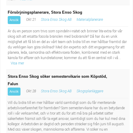
Försörjningsplanerare, Stora Enso Skog
Okt 21
Stora Enso Skog AB
Materialplanerare
Ansök
Är du en person som trivs som spindeln-i-nätet och brinner lite extra för vår
skog och att ersätta fossila bränslen med biobränsle? Då har du en unik
möjlighet att få bli en del av vårt team och bidra till en mer hållbar framtid där
du verkligen kan göra skillnad! Med din expertis och ditt engagemang för att
planera, leda, samordna och effektivisera flöden, kombinerat med en stark
känsla för affärer och kundrelationer, kommer du att få en central roll i vå...
Visa mer
Stora Enso Skog söker semestervikarie som Köpstöd,
Falun
Okt 28
Stora Enso Skog AB
Skogsplanläggare
Ansök
Vill du bidra till en mer hållbar värld samtidigt som du får meriterande
arbetslivserfarenhet för framtiden? Som semestervikarie har du en betydande
roll i vår verksamhet, och vi tror att du för att må bra på arbetet sätter
säkerheten främst och får ta eget ansvar, samtidigt som du har kul med dina
kollegor. Arbetstiden är dagtid och perioden sträcker sig från juni till augusti.
Med oss växer skogen, människorna och affärerna. Vi söker nu en