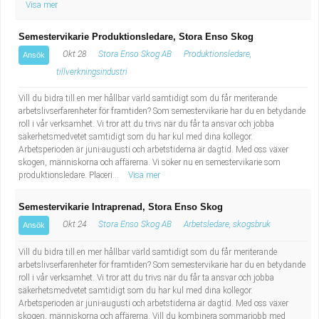
Visa mer
Semestervikarie Produktionsledare, Stora Enso Skog
Okt 28
Stora Enso Skog AB
Produktionsledare,
Ansök
tillverkningsindustri
Vill du bidra till en mer hållbar värld samtidigt som du får meriterande
arbetslivserfarenheter för framtiden? Som semestervikarie har du en betydande
roll i vår verksamhet. Vi tror att du trivs när du får ta ansvar och jobba
säkerhetsmedvetet samtidigt som du har kul med dina kollegor.
Arbetsperioden är juni-augusti och arbetstiderna är dagtid. Med oss växer
skogen, människorna och affärerna. Vi söker nu en semestervikarie som
produktionsledare. Placeri...
Visa mer
Semestervikarie Intraprenad, Stora Enso Skog
Okt 24
Stora Enso Skog AB
Arbetsledare, skogsbruk
Ansök
Vill du bidra till en mer hållbar värld samtidigt som du får meriterande
arbetslivserfarenheter för framtiden? Som semestervikarie har du en betydande
roll i vår verksamhet. Vi tror att du trivs när du får ta ansvar och jobba
säkerhetsmedvetet samtidigt som du har kul med dina kollegor.
Arbetsperioden är juni-augusti och arbetstiderna är dagtid. Med oss växer
skogen, människorna och affärerna. Vill du kombinera sommarjobb med