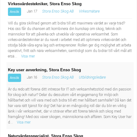
Virkesvärdestekniker, Stora Enso Skog
Jan 17
Stora Enso Skog AB
Virkesmätare
Ansök
Vill du göra skillnad genom att bidra till att maximera värdet av varje träd?
Hos oss får du chansen att kombinera din kunskap om skog, teknik och
människor för att påverka och utveckla vår operativa verksamhet. Som
virkesvärdestekniker är du navet i arbetet med att optimera virkesvärdet och
stödja både våra egna lag och entreprenörer. Rollen ger dig möjlighet att arbeta
operativt, fritt och nära verksamheten, samtidigt som du bidrar till vårt mål att
ersä...
Visa mer
Key user avverkning, Stora Enso Skog
Jan 16
Stora Enso Skog AB
Utbildningsledare
Ansök
Är du redo att förena ditt intresse för IT och verksamhetsstöd med din passion
för skog och natur? Delar du dessutom vårt engagemang för miljö och
hållbarhet och vill vara med och bidra till ett mer hållbart samhälle? Då kan det
här vara rätt tjänst för dig! Det här är en mångsidig roll där du blir en viktig
länk i vår verksamhet, där vi strävar efter att förena teknik och skog med
framgång! Med oss växer skogen, människorna och affären. Som Key User har
d...
Visa mer
Naturvärdesspecialist, Stora Enso Skog