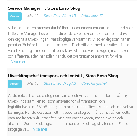
Service Manager IT, Stora Enso Skog
Mar 18
Stora Enso Skog AB
Driftledare, IT
Ansök
Vill du arbeta i en bransch där hållbarhet och innovation går hand i hand? Som
IT Service Manager hos oss blir du en del av ett dynamiskt team som driver
den digitala utvecklingen i vår skogliga verksamhet. Vi söker dig som har en
passion för både ledarskap, teknik och IT och vill vara med och säkerställa att
våra IT-lösningar möter framtidens krav. Med oss växer skogen, människorna
och affärerna. I den här rollen har du det övergripande ansvaret för våra...
Visa mer
Utvecklingschef transport- och logistik, Stora Enso Skog
Mar 10
Stora Enso Skog AB
Utvecklingschef
Ansök
Är du redo att ta nästa steg i din karriär och vill vara med att forma vårt nya
utvecklingsteam i en roll som ansvarig för vår transport- och
logistikutveckling? Vi söker dig som brinner för affärer, resultat och innovativa
lösningar. Har du dessutom ett intresse för skog och hållbarhet så kan detta
vara möjligheten du letar efter. Med oss växer skogen, människorna och
affärerna. Som utvecklingschef inom transport- och logistik för stora Ensos
skogliga ve...
Visa mer