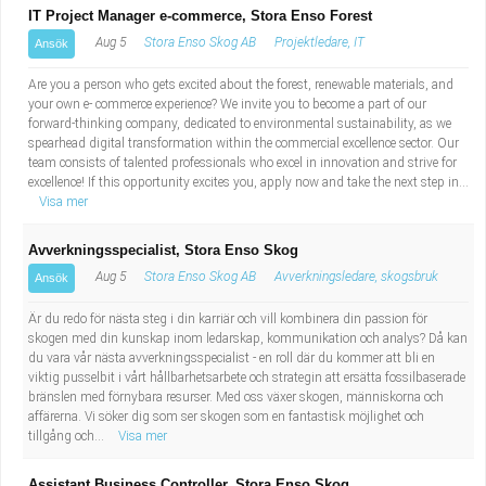
IT Project Manager e-commerce, Stora Enso Forest
Aug 5
Stora Enso Skog AB
Projektledare, IT
Ansök
Are you a person who gets excited about the forest, renewable materials, and
your own e- commerce experience? We invite you to become a part of our
forward-thinking company, dedicated to environmental sustainability, as we
spearhead digital transformation within the commercial excellence sector. Our
team consists of talented professionals who excel in innovation and strive for
excellence! If this opportunity excites you, apply now and take the next step in...
Visa mer
Avverkningsspecialist, Stora Enso Skog
Aug 5
Stora Enso Skog AB
Avverkningsledare, skogsbruk
Ansök
Är du redo för nästa steg i din karriär och vill kombinera din passion för
skogen med din kunskap inom ledarskap, kommunikation och analys? Då kan
du vara vår nästa avverkningsspecialist - en roll där du kommer att bli en
viktig pusselbit i vårt hållbarhetsarbete och strategin att ersätta fossilbaserade
bränslen med förnybara resurser. Med oss växer skogen, människorna och
affärerna. Vi söker dig som ser skogen som en fantastisk möjlighet och
tillgång och...
Visa mer
Assistant Business Controller, Stora Enso Skog