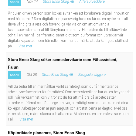
Nov 14
Stora Enso Skog AB
Affärsutvecklare
Ansök
Är du en driven person som lockas av tanken att kombinera digital innovation
med hållbarhet? Som digitaliseringsansvarig hos oss får du en nyckelroll i att
driva vår digitala resa och förverkliga vår vision om att omvandla
fossilbaserade material till förnybara alternativ. Här bidrar du till affärsvärde
och till en mer hållbar framtid, samtidigt som du formar och utvecklar vår
digitala kapacitet. I den här rollen kommer du märka att du kan göra skillnad
på...
Visa mer
Stora Enso Skog söker semestervikarie som Fältassistent,
Falun
Okt 28
Stora Enso Skog AB
Skogsplanläggare
Ansök
Vill du bidra till en mer hållbar värld samtidigt som du får meriterande
arbetslivserfarenheter för framtiden? Som semestervikarie har du en betydande
roll i vår verksamhet, och vi tror att du för att må bra på arbetet sätter
säkerheten främst och får ta eget ansvar, samtidigt som du har kul med dina
kollegor. Arbetsperioden är juni-augusti och arbetstiderna är dagtid. Med oss
växer skogen, människorna och affärerna. Vi söker nu en semestervikarie som
Fäl...
Visa mer
Köpinriktade planerare, Stora Enso Skog