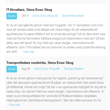
IT-förvaltare, Stora Enso Skog
Okt 4
Stora Enso Skog AB
Systemförvaltare
Ansök
Är du en självgående person med stor trygghet i din IT- kompetens som trivs
med att hantera både små detaljer och större frågor för att säkerställa att
applikationer fungerar effektivt och är användarvänliga? Vill du dessutom vara
med och forma framtidens hållbara skogsbruk tillsammans med oss? Då kan
detta vara rätt tjänst för dig! Med oss växer skogen, människorna och
affärerna. Som IT-förvaltare hos oss kommer du arbeta med systemförvaltning
och drift ...
Visa mer
Transportledare rundvirke, Stora Enso Skog
Aug 30
Stora Enso Skog AB
Transportledare
Ansök
Är du en driven person med passion för logistik, planering och koordinering?
Låter det dessutom spännande att få jobba i en verksamhet med starkt fokus
på hållbarhet, klimat och miljö? Då har vi en spännande möjlighet för dig att ta
nästa steg i din karriär! Med oss växer skogen, människorna och affärerna. Vi
söker nu en transportledare för rundvirke till flödesområdena Härjedalen,
Hälsingland och Gästrikland-Norduppland. I den här rollen ansvarar du för ...
Visa mer