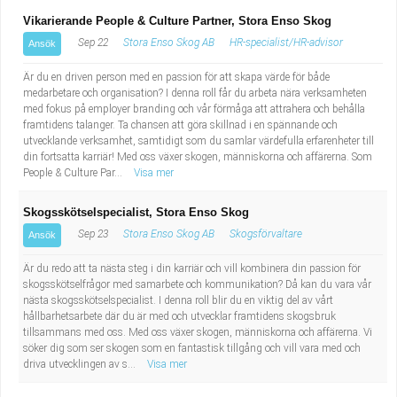
Vikarierande People & Culture Partner, Stora Enso Skog
Sep 22
Stora Enso Skog AB
HR-specialist/HR-advisor
Ansök
Är du en driven person med en passion för att skapa värde för både
medarbetare och organisation? I denna roll får du arbeta nära verksamheten
med fokus på employer branding och vår förmåga att attrahera och behålla
framtidens talanger. Ta chansen att göra skillnad i en spännande och
utvecklande verksamhet, samtidigt som du samlar värdefulla erfarenheter till
din fortsatta karriär! Med oss växer skogen, människorna och affärerna. Som
People & Culture Par...
Visa mer
Skogsskötselspecialist, Stora Enso Skog
Sep 23
Stora Enso Skog AB
Skogsförvaltare
Ansök
Är du redo att ta nästa steg i din karriär och vill kombinera din passion för
skogsskötselfrågor med samarbete och kommunikation? Då kan du vara vår
nästa skogsskötselspecialist. I denna roll blir du en viktig del av vårt
hållbarhetsarbete där du är med och utvecklar framtidens skogsbruk
tillsammans med oss. Med oss växer skogen, människorna och affärerna. Vi
söker dig som ser skogen som en fantastisk tillgång och vill vara med och
driva utvecklingen av s...
Visa mer