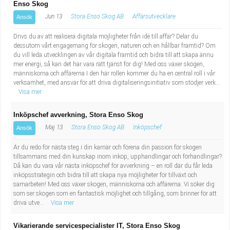
Enso Skog
Jun 13
Stora Enso Skog AB
Affärsutvecklare
Ansök
Drivs du av att realisera digitala möjligheter från idé till affär? Delar du
dessutom vårt engagemang för skogen, naturen och en hållbar framtid? Om
du vill leda utvecklingen av vår digitala framtid och bidra till att skapa ännu
mer energi, så kan det här vara rätt tjänst för dig! Med oss växer skogen,
människorna och affärerna I den här rollen kommer du ha en central roll i vår
verksamhet, med ansvar för att driva digitaliseringsinitiativ som stödjer verk...
Visa mer
Inköpschef avverkning, Stora Enso Skog
Maj 13
Stora Enso Skog AB
Inköpschef
Ansök
Är du redo för nästa steg i din karriär och förena din passion för skogen
tillsammans med din kunskap inom inköp, upphandlingar och förhandlingar?
Då kan du vara vår nästa inköpschef för avverkning – en roll där du får leda
inköpsstrategin och bidra till att skapa nya möjligheter för tillväxt och
samarbeten! Med oss växer skogen, människorna och affärerna. Vi söker dig
som ser skogen som en fantastisk möjlighet och tillgång, som brinner för att
driva utve...
Visa mer
Vikarierande servicespecialister IT, Stora Enso Skog