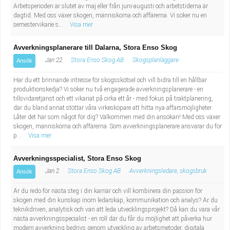
Fastighetsskötare
Socialt arbete
Arbetsperioden är slutet av maj eller från juni-augusti och arbetstiderna är
dagtid. Med oss växer skogen, människorna och affärerna. Vi söker nu en
semestervikarie s...
Visa mer
Informatör/Kommunikatör
Säkerhetsarbete
Avverkningsplanerare till Dalarna, Stora Enso Skog
Brevbärare
Tekniskt arbete
Jan 22
Stora Enso Skog AB
Skogsplanläggare
Ansök
Sjuksköterska, grundutbildad
Har du ett brinnande intresse för skogsskötsel och vill bidra till en hållbar
Transport
produktionskedja? Vi söker nu två engagerade avverkningsplanerare - en
tillsvidaretjänst och ett vikariat på cirka ett år - med fokus på traktplanering,
Kock, storhushåll
där du bland annat stöttar våra virkesköpare att hitta nya affärsmöjligheter.
Låter det här som något för dig? Välkommen med din ansökan! Med oss växer
skogen, människorna och affärerna. Som avverkningsplanerare ansvarar du för
Undersköterska, vård- o specialavd. o mottagning
p...
Visa mer
Bibliotekarie
Avverkningsspecialist, Stora Enso Skog
Jan 2
Stora Enso Skog AB
Avverkningsledare, skogsbruk
Ansök
Administrativ assistent
Är du redo för nästa steg i din karriär och vill kombinera din passion för
skogen med din kunskap inom ledarskap, kommunikation och analys? Är du
Lärare i gymnasiet
teknikdriven, analytisk och van att leda utvecklingsprojekt? Då kan du vara vår
nästa avverkningsspecialist - en roll där du får du möjlighet att påverka hur
modern avverkning bedrivs genom utveckling av arbetsmetoder, digitala