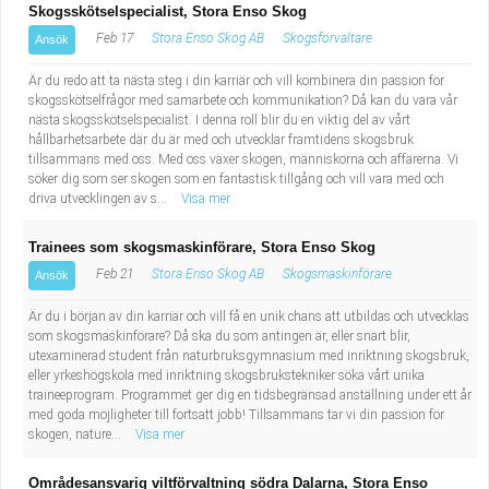
Skogsskötselspecialist, Stora Enso Skog
Feb 17
Stora Enso Skog AB
Skogsförvaltare
Ansök
Är du redo att ta nästa steg i din karriär och vill kombinera din passion för
skogsskötselfrågor med samarbete och kommunikation? Då kan du vara vår
nästa skogsskötselspecialist. I denna roll blir du en viktig del av vårt
hållbarhetsarbete där du är med och utvecklar framtidens skogsbruk
tillsammans med oss. Med oss växer skogen, människorna och affärerna. Vi
söker dig som ser skogen som en fantastisk tillgång och vill vara med och
driva utvecklingen av s...
Visa mer
Trainees som skogsmaskinförare, Stora Enso Skog
Feb 21
Stora Enso Skog AB
Skogsmaskinförare
Ansök
Är du i början av din karriär och vill få en unik chans att utbildas och utvecklas
som skogsmaskinförare? Då ska du som antingen är, eller snart blir,
utexaminerad student från naturbruksgymnasium med inriktning skogsbruk,
eller yrkeshögskola med inriktning skogsbrukstekniker söka vårt unika
traineeprogram. Programmet ger dig en tidsbegränsad anställning under ett år
med goda möjligheter till fortsatt jobb! Tillsammans tar vi din passion för
skogen, nature...
Visa mer
Områdesansvarig viltförvaltning södra Dalarna, Stora Enso