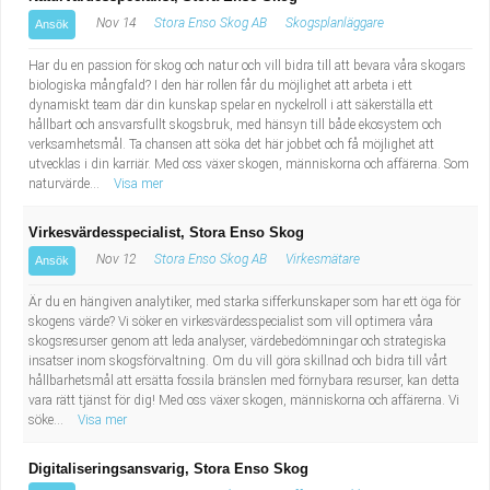
Nov 14
Stora Enso Skog AB
Skogsplanläggare
Ansök
Har du en passion för skog och natur och vill bidra till att bevara våra skogars
biologiska mångfald? I den här rollen får du möjlighet att arbeta i ett
dynamiskt team där din kunskap spelar en nyckelroll i att säkerställa ett
hållbart och ansvarsfullt skogsbruk, med hänsyn till både ekosystem och
verksamhetsmål. Ta chansen att söka det här jobbet och få möjlighet att
utvecklas i din karriär. Med oss växer skogen, människorna och affärerna. Som
naturvärde...
Visa mer
Virkesvärdesspecialist, Stora Enso Skog
Nov 12
Stora Enso Skog AB
Virkesmätare
Ansök
Är du en hängiven analytiker, med starka sifferkunskaper som har ett öga för
skogens värde? Vi söker en virkesvärdesspecialist som vill optimera våra
skogsresurser genom att leda analyser, värdebedömningar och strategiska
insatser inom skogsförvaltning. Om du vill göra skillnad och bidra till vårt
hållbarhetsmål att ersätta fossila bränslen med förnybara resurser, kan detta
vara rätt tjänst för dig! Med oss växer skogen, människorna och affärerna. Vi
söke...
Visa mer
Digitaliseringsansvarig, Stora Enso Skog