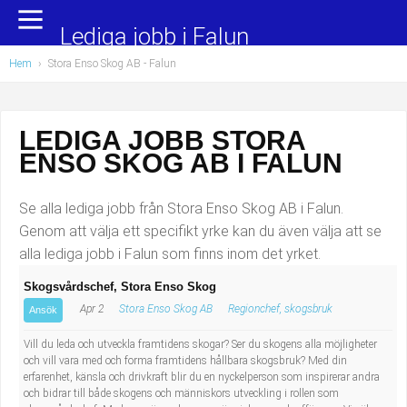
Yrkesområden
Populära jobb
Lediga jobb i Falun
Hem
›
Stora Enso Skog AB - Falun
Administration, ekonomi, juridik
Undersköterska, hemtjänst och äldreboende
Bygg och anläggning
Städare/Lokalvårdare
LEDIGA JOBB STORA
ENSO SKOG AB I FALUN
Chefer och verksamhetsledare
Barnskötare
Data/IT
Lärare i förskola/Förskollärare
Se alla lediga jobb från Stora Enso Skog AB i Falun.
Genom att välja ett specifikt yrke kan du även välja att se
Försäljning, inköp, marknadsföring
Lagerarbetare
alla lediga jobb i Falun som finns inom det yrket.
Skogsvårdschef, Stora Enso Skog
Hantverksyrken
Bussförare/Busschaufför
Apr 2
Stora Enso Skog AB
Regionchef, skogsbruk
Ansök
Hotell, restaurang, storhushåll
Elevassistent
Vill du leda och utveckla framtidens skogar? Ser du skogens alla möjligheter
och vill vara med och forma framtidens hållbara skogsbruk? Med din
erfarenhet, känsla och drivkraft blir du en nyckelperson som inspirerar andra
Hälso- och sjukvård
Personlig assistent
och bidrar till både skogens och människors utveckling i rollen som