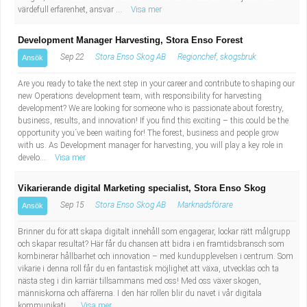
värdefull erfarenhet, ansvar ...
Visa mer
Development Manager Harvesting, Stora Enso Forest
Sep 22
Stora Enso Skog AB
Regionchef, skogsbruk
Ansök
Are you ready to take the next step in your career and contribute to shaping our
new Operations development team, with responsibility for harvesting
development? We are looking for someone who is passionate about forestry,
business, results, and innovation! If you find this exciting – this could be the
opportunity you´ve been waiting for! The forest, business and people grow
with us. As Development manager for harvesting, you will play a key role in
develo...
Visa mer
Vikarierande digital Marketing specialist, Stora Enso Skog
Sep 15
Stora Enso Skog AB
Marknadsförare
Ansök
Brinner du för att skapa digitalt innehåll som engagerar, lockar rätt målgrupp
och skapar resultat? Här får du chansen att bidra i en framtidsbransch som
kombinerar hållbarhet och innovation – med kundupplevelsen i centrum. Som
vikarie i denna roll får du en fantastisk möjlighet att växa, utvecklas och ta
nästa steg i din karriär tillsammans med oss! Med oss växer skogen,
människorna och affärerna. I den här rollen blir du navet i vår digitala
kommunikati...
Visa mer