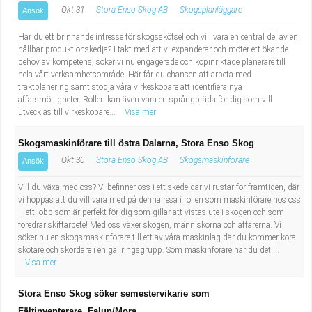
Okt 31
Stora Enso Skog AB
Skogsplanläggare
Ansök
Har du ett brinnande intresse för skogsskötsel och vill vara en central del av en
hållbar produktionskedja? I takt med att vi expanderar och möter ett ökande
behov av kompetens, söker vi nu engagerade och köpinriktade planerare till
hela vårt verksamhetsområde. Här får du chansen att arbeta med
traktplanering samt stödja våra virkesköpare att identifiera nya
affärsmöjligheter. Rollen kan även vara en språngbräda för dig som vill
utvecklas till virkesköpare...
Visa mer
Skogsmaskinförare till östra Dalarna, Stora Enso Skog
Okt 30
Stora Enso Skog AB
Skogsmaskinförare
Ansök
Vill du växa med oss? Vi befinner oss i ett skede där vi rustar för framtiden, där
vi hoppas att du vill vara med på denna resa i rollen som maskinförare hos oss
– ett jobb som är perfekt för dig som gillar att vistas ute i skogen och som
föredrar skiftarbete! Med oss växer skogen, människorna och affärerna. Vi
söker nu en skogsmaskinförare till ett av våra maskinlag där du kommer köra
skotare och skördare i en gallringsgrupp. Som maskinförare har du det ...
Visa mer
Stora Enso Skog söker semestervikarie som
Fältinventerare, Falun/Mora