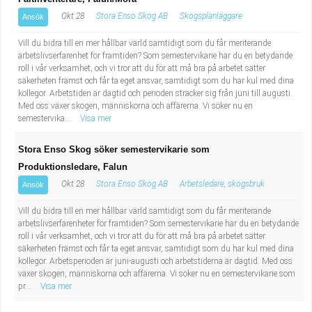
Okt 28
Stora Enso Skog AB
Skogsplanläggare
Ansök
Vill du bidra till en mer hållbar värld samtidigt som du får meriterande
arbetslivserfarenhet för framtiden? Som semestervikarie har du en betydande
roll i vår verksamhet, och vi tror att du för att må bra på arbetet sätter
säkerheten främst och får ta eget ansvar, samtidigt som du har kul med dina
kollegor. Arbetstiden är dagtid och perioden sträcker sig från juni till augusti.
Med oss växer skogen, människorna och affärerna. Vi söker nu en
semestervika...
Visa mer
Stora Enso Skog söker semestervikarie som
Produktionsledare, Falun
Okt 28
Stora Enso Skog AB
Arbetsledare, skogsbruk
Ansök
Vill du bidra till en mer hållbar värld samtidigt som du får meriterande
arbetslivserfarenheter för framtiden? Som semestervikarie har du en betydande
roll i vår verksamhet, och vi tror att du för att må bra på arbetet sätter
säkerheten främst och får ta eget ansvar, samtidigt som du har kul med dina
kollegor. Arbetsperioden är juni-augusti och arbetstiderna är dagtid. Med oss
växer skogen, människorna och affärerna. Vi söker nu en semestervikarie som
pr...
Visa mer