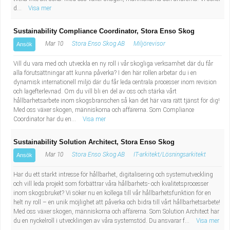
d...
Visa mer
Sustainability Compliance Coordinator, Stora Enso Skog
Mar 10
Stora Enso Skog AB
Miljörevisor
Ansök
Vill du vara med och utveckla en ny roll i vår skogliga verksamhet där du får
alla förutsättningar att kunna påverka? I den här rollen arbetar du i en
dynamisk internationell miljö där du får leda centrala processer inom revision
och lagefterlevnad. Om du vill bli en del av oss och stärka vårt
hållbarhetsarbete inom skogsbranschen så kan det här vara rätt tjänst för dig!
Med oss växer skogen, människorna och affärerna. Som Compliance
Coordinator har du en...
Visa mer
Sustainability Solution Architect, Stora Enso Skog
Mar 10
Stora Enso Skog AB
IT-arkitekt/Lösningsarkitekt
Ansök
Har du ett starkt intresse för hållbarhet, digitalisering och systemutveckling
och vill leda projekt som förbättrar våra hållbarhets- och kvalitetsprocesser
inom skogsbruket? Vi söker nu en kollega till vår hållbarhetsfunktion för en
helt ny roll – en unik möjlighet att påverka och bidra till vårt hållbarhetsarbete!
Med oss växer skogen, människorna och affärerna. Som Solution Architect har
du en nyckelroll i utvecklingen av våra systemstöd. Du ansvarar f...
Visa mer