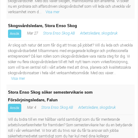
skogsvårdschef. Med oss växer skogen, människorna och affärerna. Vi söker
Industriell tillverkning
Behandlingsassistent/Socialpedagog
nu en jordnära och affärsdriven skogsvårdschef som vill leda och utveckla vår
verksamhet inom d...
Visa mer
Installation, drift, underhåll
Tandsköterska
Skogsvårdsledare, Stora Enso Skog
Mar 27
Stora Enso Skog AB
Arbetsledare, skogsbruk
Ansök
Kropps- och skönhetsvård
Budbilsförare
Är skog och natur det som får dig att trivas på jobbet? Vill du leda och utveckla
Kultur, media, design
Tidningsbud/Tidningsdistributör
skogsvårdsarbetet tillsammans med engagerade kollegor och professionella
entreprenörer? Då kan rollen som skogsvårdsledare vara nästa steg för dig. Vi
söker nu flera skogsvårdsledare till ett helt nytt team inom virkesförsörjning,
Militärt arbete
Lärare i fritidshem/Fritidspedagog
som vill ta en central roll i vårt arbete med att driva, planera och kvalitetssäkra
skogsvårdsinsatser i hela vårt verksamhetsområde. Med oss växer...
Visa mer
Naturbruk
Taxiförare/Taxichaufför
Stora Enso Skog söker semestervikarie som
Naturvetenskapligt arbete
Läkarsekreterare/Vårdadmin/Medicinsk
Försörjningsledare, Falun
Mar 4
Stora Enso Skog AB
Arbetsledare, skogsbruk
Ansök
sekreterare
Pedagogiskt arbete
Vill du bidra till en mer hållbar värld samtidigt som du får meriterande
arbetslivserfarenheter för framtiden? Som semestervikarie har du en betydande
Lastbilsförare m.fl.
Sanering och renhållning
roll i vår verksamhet. Vi tror att du trivs när du får ta ansvar och jobba
säkerhetsmedvetet samtidigt som du har kul med dina kollegor.