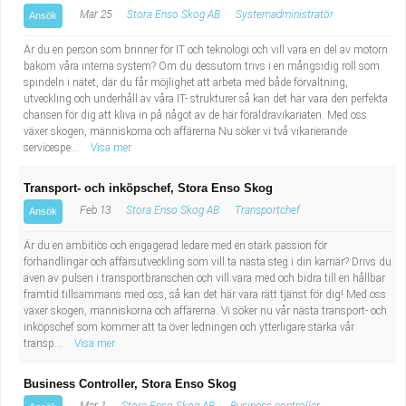
Mar 25
Stora Enso Skog AB
Systemadministratör
Ansök
Är du en person som brinner för IT och teknologi och vill vara en del av motorn
bakom våra interna system? Om du dessutom trivs i en mångsidig roll som
spindeln i nätet, där du får möjlighet att arbeta med både förvaltning,
utveckling och underhåll av våra IT- strukturer så kan det här vara den perfekta
chansen för dig att kliva in på något av de här föräldravikariaten. Med oss
växer skogen, människorna och affärerna Nu söker vi två vikarierande
servicespe...
Visa mer
Transport- och inköpschef, Stora Enso Skog
Feb 13
Stora Enso Skog AB
Transportchef
Ansök
Är du en ambitiös och engagerad ledare med en stark passion för
förhandlingar och affärsutveckling som vill ta nästa steg i din karriär? Drivs du
även av pulsen i transportbranschen och vill vara med och bidra till en hållbar
framtid tillsammans med oss, så kan det här vara rätt tjänst för dig! Med oss
växer skogen, människorna och affärerna. Vi söker nu vår nästa transport- och
inköpschef som kommer att ta över ledningen och ytterligare stärka vår
transp...
Visa mer
Business Controller, Stora Enso Skog