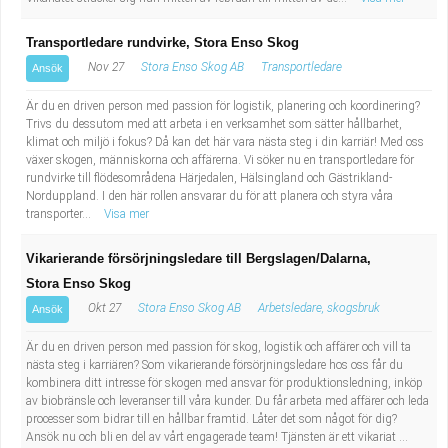
Transportledare rundvirke, Stora Enso Skog
Nov 27
Stora Enso Skog AB
Transportledare
Ansök
Är du en driven person med passion för logistik, planering och koordinering?
Trivs du dessutom med att arbeta i en verksamhet som sätter hållbarhet,
klimat och miljö i fokus? Då kan det här vara nästa steg i din karriär! Med oss
växer skogen, människorna och affärerna. Vi söker nu en transportledare för
rundvirke till flödesområdena Härjedalen, Hälsingland och Gästrikland-
Norduppland. I den här rollen ansvarar du för att planera och styra våra
transporter...
Visa mer
Vikarierande försörjningsledare till Bergslagen/Dalarna,
Stora Enso Skog
Okt 27
Stora Enso Skog AB
Arbetsledare, skogsbruk
Ansök
Är du en driven person med passion för skog, logistik och affärer och vill ta
nästa steg i karriären? Som vikarierande försörjningsledare hos oss får du
kombinera ditt intresse för skogen med ansvar för produktionsledning, inköp
av biobränsle och leveranser till våra kunder. Du får arbeta med affärer och leda
processer som bidrar till en hållbar framtid. Låter det som något för dig?
Ansök nu och bli en del av vårt engagerade team! Tjänsten är ett vikariat ...