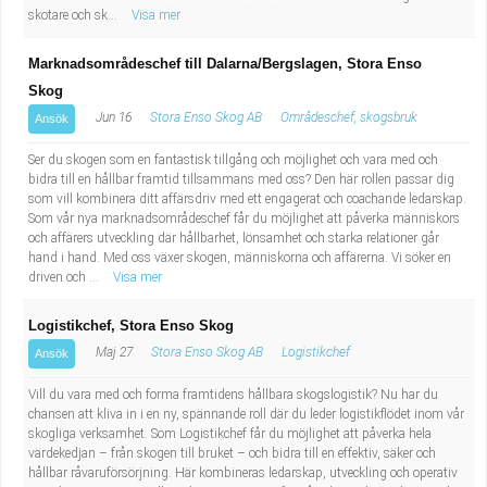
skotare och sk...
Visa mer
Marknadsområdeschef till Dalarna/Bergslagen, Stora Enso
Skog
Jun 16
Stora Enso Skog AB
Områdeschef, skogsbruk
Ansök
Ser du skogen som en fantastisk tillgång och möjlighet och vara med och
bidra till en hållbar framtid tillsammans med oss? Den här rollen passar dig
som vill kombinera ditt affärsdriv med ett engagerat och coachande ledarskap.
Som vår nya marknadsområdeschef får du möjlighet att påverka människors
och affärers utveckling där hållbarhet, lönsamhet och starka relationer går
hand i hand. Med oss växer skogen, människorna och affärerna. Vi söker en
driven och ...
Visa mer
Logistikchef, Stora Enso Skog
Maj 27
Stora Enso Skog AB
Logistikchef
Ansök
Vill du vara med och forma framtidens hållbara skogslogistik? Nu har du
chansen att kliva in i en ny, spännande roll där du leder logistikflödet inom vår
skogliga verksamhet. Som Logistikchef får du möjlighet att påverka hela
värdekedjan – från skogen till bruket – och bidra till en effektiv, säker och
hållbar råvaruförsörjning. Här kombineras ledarskap, utveckling och operativ