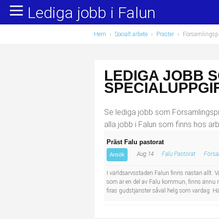
Lediga jobb i Falun
Yrkesområden
Populära jobb
Hem
›
Socialt arbete
›
Präster
›
Församlingspr
Administration, ekonomi, juridik
Undersköterska, hemtjänst och äldreboende
Bygg och anläggning
Städare/Lokalvårdare
LEDIGA JOBB 
Chefer och verksamhetsledare
Barnskötare
SPECIALUPPGIF
Data/IT
Lärare i förskola/Förskollärare
Se lediga jobb som Församlingsprä
alla jobb i Falun som finns hos ar
Försäljning, inköp, marknadsföring
Lagerarbetare
Präst Falu pastorat
Aug 14
Falu Pastorat
Försa
Hantverksyrken
Bussförare/Busschaufför
Ansök
I världsarvsstaden Falun finns nästan allt. Va
Hotell, restaurang, storhushåll
Elevassistent
som är en del av Falu kommun, finns ännu me
firas gudstjänster såväl helg som vardag. H
Hälso- och sjukvård
Personlig assistent