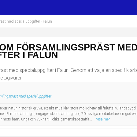
äst med specialuppgifter
- Falun
SOM FÖRSAMLINGSPRÄST ME
TER I FALUN
st med specialuppgifter i Falun. Genom att välja en specifik arb
betsgivaren.
mlingspräst med specialuppgifter
cker natur, historisk gruva, ett rikt musikliv, stora möjligheter till friluftsliv, landsby
r. Fem församlingar, engagerade församlingsbor, 70 trevliga medarbetare, en god ekon
är möts barn, unga och vuxna till olika gemenskapsträffa...
Visa mer