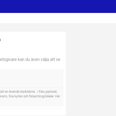
D
etsgivare kan du även välja att se
gd och en levande stadskärna. I Falu pastorat,
omi, fina kyrkor och församlingslokaler. Här