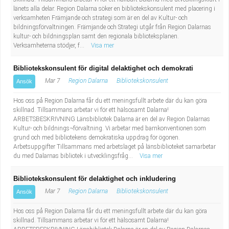
Industriell tillverkning
Behandlingsassistent/Socialpedagog
länets alla delar. Region Dalarna söker en bibliotekskonsulent med placering i
verksamheten Främjande och strategi som är en del av Kultur- och
bildningsförvaltningen. Främjande och Strategi utgår från Region Dalarnas
Installation, drift, underhåll
Tandsköterska
kultur- och bildningsplan samt den regionala biblioteksplanen.
Verksamheterna stödjer, f...
Visa mer
Kropps- och skönhetsvård
Budbilsförare
Bibliotekskonsulent för digital delaktighet och demokrati
Mar 7
Region Dalarna
Bibliotekskonsulent
Ansök
Kultur, media, design
Tidningsbud/Tidningsdistributör
Hos oss på Region Dalarna får du ett meningsfullt arbete där du kan göra
Militärt arbete
Lärare i fritidshem/Fritidspedagog
skillnad. Tillsammans arbetar vi för ett hälsosamt Dalarna!
ARBETSBESKRIVNING Länsbibliotek Dalarna är en del av Region Dalarnas
Kultur- och bildnings¬förvaltning. Vi arbetar med barnkonventionen som
Naturbruk
Taxiförare/Taxichaufför
grund och med bibliotekens demokratiska uppdrag för ögonen.
Arbetsuppgifter Tillsammans med arbetslaget på länsbiblioteket samarbetar
du med Dalarnas bibliotek i utvecklingsfråg...
Visa mer
Naturvetenskapligt arbete
Läkarsekreterare/Vårdadmin/Medicinsk
Bibliotekskonsulent för delaktighet och inkludering
sekreterare
Pedagogiskt arbete
Mar 7
Region Dalarna
Bibliotekskonsulent
Ansök
Lastbilsförare m.fl.
Sanering och renhållning
Hos oss på Region Dalarna får du ett meningsfullt arbete där du kan göra
skillnad. Tillsammans arbetar vi för ett hälsosamt Dalarna!