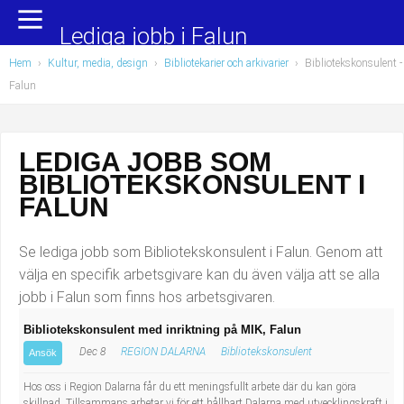
Yrkesområden
Populära jobb
Lediga jobb i Falun
Hem
›
Kultur, media, design
›
Bibliotekarier och arkivarier
›
Bibliotekskonsulent
-
Administration, ekonomi, juridik
Undersköterska, hemtjänst och äldreboende
Falun
Bygg och anläggning
Städare/Lokalvårdare
LEDIGA JOBB SOM
Chefer och verksamhetsledare
Barnskötare
BIBLIOTEKSKONSULENT I
Data/IT
Lärare i förskola/Förskollärare
FALUN
Försäljning, inköp, marknadsföring
Lagerarbetare
Se lediga jobb som Bibliotekskonsulent i Falun. Genom att
välja en specifik arbetsgivare kan du även välja att se alla
Hantverksyrken
Bussförare/Busschaufför
jobb i Falun som finns hos arbetsgivaren.
Bibliotekskonsulent med inriktning på MIK, Falun
Hotell, restaurang, storhushåll
Elevassistent
Dec 8
REGION DALARNA
Bibliotekskonsulent
Ansök
Hälso- och sjukvård
Personlig assistent
Hos oss i Region Dalarna får du ett meningsfullt arbete där du kan göra
skillnad. Tillsammans arbetar vi för ett hållbart Dalarna med utvecklingskraft i