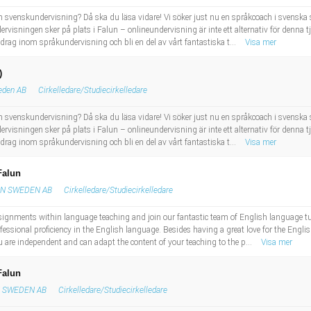
inom svenskundervisning? Då ska du läsa vidare! Vi söker just nu en språkcoach i svenska
ervisningen sker på plats i Falun – onlineundervisning är inte ett alternativ för denn
ag inom språkundervisning och bli en del av vårt fantastiska t...
Visa mer
)
eden AB
Cirkelledare/Studiecirkelledare
inom svenskundervisning? Då ska du läsa vidare! Vi söker just nu en språkcoach i svenska
ervisningen sker på plats i Falun – onlineundervisning är inte ett alternativ för denn
ag inom språkundervisning och bli en del av vårt fantastiska t...
Visa mer
Falun
N SWEDEN AB
Cirkelledare/Studiecirkelledare
ignments within language teaching and join our fantastic team of English language tuto
fessional proficiency in the English language. Besides having a great love for the Engli
u are independent and can adapt the content of your teaching to the p...
Visa mer
Falun
 SWEDEN AB
Cirkelledare/Studiecirkelledare