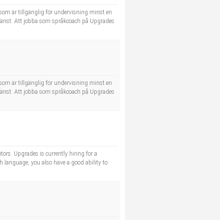
 som är tillgänglig för undervisning minst en
a tjänst. Att jobba som språkcoach på Upgrades
 som är tillgänglig för undervisning minst en
a tjänst. Att jobba som språkcoach på Upgrades
rs. Upgrades is currently hiring for a
sh language, you also have a good ability to