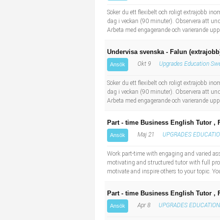
Industriell tillverkning
Behandlingsassistent/Socialpedagog
Söker du ett flexibelt och roligt extrajobb 
dag i veckan (90 minuter). Observera att und
Arbeta med engagerande och varierande uppdr
Installation, drift, underhåll
Tandsköterska
Undervisa svenska - Falun (extrajobb
Kropps- och skönhetsvård
Budbilsförare
Okt 9
Upgrades Education Sw
Ansök
Kultur, media, design
Tidningsbud/Tidningsdistributör
Söker du ett flexibelt och roligt extrajobb 
dag i veckan (90 minuter). Observera att und
Arbeta med engagerande och varierande uppdr
Militärt arbete
Lärare i fritidshem/Fritidspedagog
Part - time Business English Tutor , 
Naturbruk
Taxiförare/Taxichaufför
Maj 21
UPGRADES EDUCATIO
Ansök
Naturvetenskapligt arbete
Läkarsekreterare/Vårdadmin/Medicinsk sekreterare
Work part-time with engaging and varied ass
motivating and structured tutor with full pro
motivate and inspire others to your topic. Yo
Pedagogiskt arbete
Lastbilsförare m.fl.
Part - time Business English Tutor , 
Sanering och renhållning
Fastighetsskötare
Apr 8
UPGRADES EDUCATION
Ansök