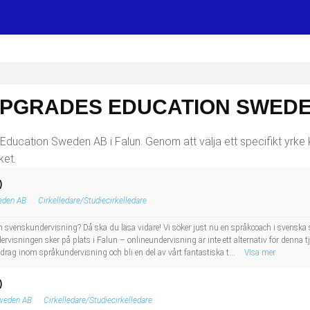
UPGRADES EDUCATION SWEDEN
Education Sweden AB i Falun. Genom att välja ett specifikt yrke k
ket.
)
eden AB
Cirkelledare/Studiecirkelledare
inom svenskundervisning? Då ska du läsa vidare! Vi söker just nu en språkcoach i svenska
ervisningen sker på plats i Falun – onlineundervisning är inte ett alternativ för denn
ag inom språkundervisning och bli en del av vårt fantastiska t...
Visa mer
)
weden AB
Cirkelledare/Studiecirkelledare