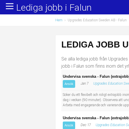
Lediga jobb i Falun
Yrkesområden
Populära jobb
Hem
›
Upgrades Education Sweden AB - Falun
Administration, ekonomi, juridik
Undersköterska, hemtjänst och äldreboende
Bygg och anläggning
Städare/Lokalvårdare
LEDIGA JOBB 
Chefer och verksamhetsledare
Barnskötare
Se alla lediga jobb från Upgrades 
Data/IT
Lärare i förskola/Förskollärare
jobb i Falun som finns inom det yr
Undervisa svenska - Falun (extrajobb
Försäljning, inköp, marknadsföring
Lagerarbetare
Jan 7
Upgrades Education Sw
Ansök
Hantverksyrken
Bussförare/Busschaufför
Söker du ett flexibelt och roligt extrajobb 
dag i veckan (90 minuter). Observera att und
Arbeta med engagerande och varierande uppdr
Hotell, restaurang, storhushåll
Elevassistent
Undervisa svenska - Falun (extrajobb
Hälso- och sjukvård
Personlig assistent
Dec 17
Upgrades Education S
Ansök