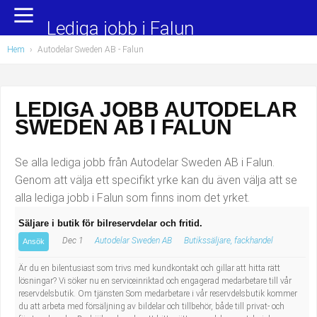
Yrkesområden
Populära jobb
Lediga jobb i Falun
Hem
›
Autodelar Sweden AB - Falun
Administration, ekonomi, juridik
Undersköterska, hemtjänst och äldreboende
Bygg och anläggning
Städare/Lokalvårdare
LEDIGA JOBB AUTODELAR
SWEDEN AB I FALUN
Chefer och verksamhetsledare
Barnskötare
Data/IT
Lärare i förskola/Förskollärare
Se alla lediga jobb från Autodelar Sweden AB i Falun.
Genom att välja ett specifikt yrke kan du även välja att se
Försäljning, inköp, marknadsföring
Lagerarbetare
alla lediga jobb i Falun som finns inom det yrket.
Säljare i butik för bilreservdelar och fritid.
Hantverksyrken
Bussförare/Busschaufför
Dec 1
Autodelar Sweden AB
Butikssäljare, fackhandel
Ansök
Hotell, restaurang, storhushåll
Elevassistent
Är du en bilentusiast som trivs med kundkontakt och gillar att hitta rätt
lösningar? Vi söker nu en serviceinriktad och engagerad medarbetare till vår
reservdelsbutik. Om tjänsten Som medarbetare i vår reservdelsbutik kommer
Hälso- och sjukvård
Personlig assistent
du att arbeta med försäljning av bildelar och tillbehör, både till privat- och